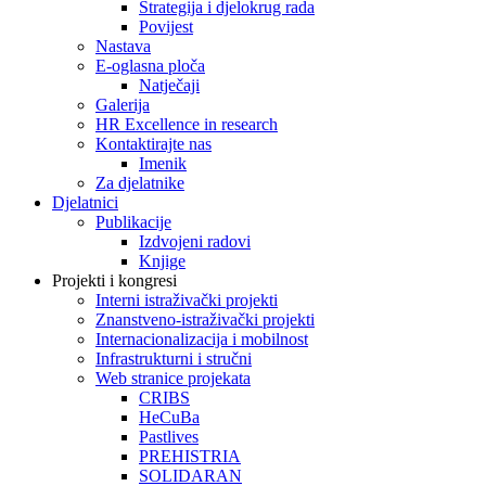
Strategija i djelokrug rada
Povijest
Nastava
E-oglasna ploča
Natječaji
Galerija
HR Excellence in research
Kontaktirajte nas
Imenik
Za djelatnike
Djelatnici
Publikacije
Izdvojeni radovi
Knjige
Projekti i kongresi
Interni istraživački projekti
Znanstveno-istraživački projekti
Internacionalizacija i mobilnost
Infrastrukturni i stručni
Web stranice projekata
CRIBS
HeCuBa
Pastlives
PREHISTRIA
SOLIDARAN