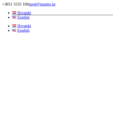
Skip
+3851 5535 100
|
ured@inantro.hr
to
Hrvatski
content
English
Hrvatski
English