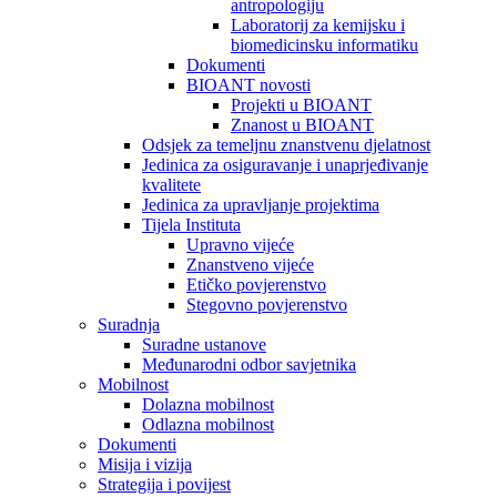
antropologiju
Laboratorij za kemijsku i
biomedicinsku informatiku
Dokumenti
BIOANT novosti
Projekti u BIOANT
Znanost u BIOANT
Odsjek za temeljnu znanstvenu djelatnost
Jedinica za osiguravanje i unaprjeđivanje
kvalitete
Jedinica za upravljanje projektima
Tijela Instituta
Upravno vijeće
Znanstveno vijeće
Etičko povjerenstvo
Stegovno povjerenstvo
Suradnja
Suradne ustanove
Međunarodni odbor savjetnika
Mobilnost
Dolazna mobilnost
Odlazna mobilnost
Dokumenti
Misija i vizija
Strategija i povijest