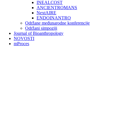
INEALCOST
ANCIENTROMANS
NextAIRE
ENDOINANTRO
Održane međunarodne konferencije
Održani simpoziji
Journal of Bioanthropology
NOVOSTI
mProces
Search
for:
Institut
Unutarnji ustroj inatituta
Ured ravnatelja
Stručne službe instituta
Centar BIOANT
Laboratoriji
Laboratorij za molekularnu genetiku
i mikrobnu ekologiju
Laboratorij za kemijsku analitiku
Laboratorij za evolucijsku
antropologiju i bioarheologiju