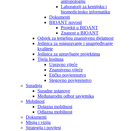
antropologiju
Laboratorij za kemijsku i
biomedicinsku informatiku
Dokumenti
BIOANT novosti
Projekti u BIOANT
Znanost u BIOANT
Odsjek za temeljnu znanstvenu djelatnost
Jedinica za osiguravanje i unaprjeđivanje
kvalitete
Jedinica za upravljanje projektima
Tijela Instituta
Upravno vijeće
Znanstveno vijeće
Etičko povjerenstvo
Stegovno povjerenstvo
Suradnja
Suradne ustanove
Međunarodni odbor savjetnika
Mobilnost
Dolazna mobilnost
Odlazna mobilnost
Dokumenti
Misija i vizija
Strategija i povijest