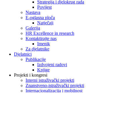
Strategija i djelokrug rada
Povijest
Nastava
E-oglasna ploča
Natječaji
Galerija
HR Excellence in research
Kontaktirajte nas
Imenik
Za djelatnike
Djelatnici
Publikacije
Izdvojeni radovi
Knjige
Projekti i kongresi
Interni istraživački projekti
Znanstveno-istraživački projekti
Internacionalizacija i mobilnost
Infrastrukturni i stručni
Web stranice projekata
CRIBS
HeCuBa
Pastlives
PREHISTRIA
SOLIDARAN