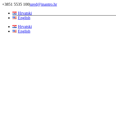
Skip
+3851 5535 100
|
ured@inantro.hr
to
Hrvatski
content
English
Hrvatski
English