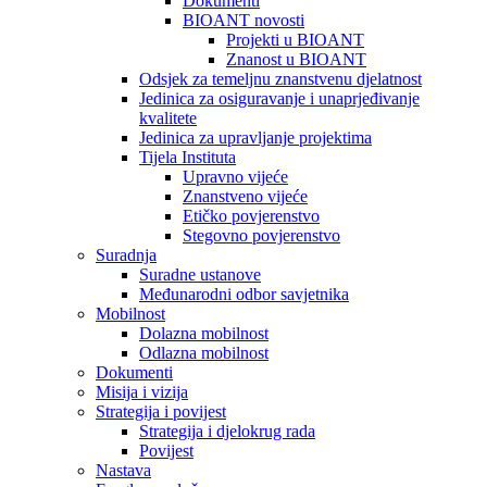
Dokumenti
BIOANT novosti
Projekti u BIOANT
Znanost u BIOANT
Odsjek za temeljnu znanstvenu djelatnost
Jedinica za osiguravanje i unaprjeđivanje
kvalitete
Jedinica za upravljanje projektima
Tijela Instituta
Upravno vijeće
Znanstveno vijeće
Etičko povjerenstvo
Stegovno povjerenstvo
Suradnja
Suradne ustanove
Međunarodni odbor savjetnika
Mobilnost
Dolazna mobilnost
Odlazna mobilnost
Dokumenti
Misija i vizija
Strategija i povijest
Strategija i djelokrug rada
Povijest
Nastava