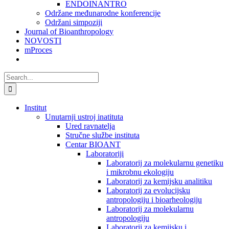
ENDOINANTRO
Održane međunarodne konferencije
Održani simpoziji
Journal of Bioanthropology
NOVOSTI
mProces
Search
for:
Institut
Unutarnji ustroj inatituta
Ured ravnatelja
Stručne službe instituta
Centar BIOANT
Laboratoriji
Laboratorij za molekularnu genetiku
i mikrobnu ekologiju
Laboratorij za kemijsku analitiku
Laboratorij za evolucijsku
antropologiju i bioarheologiju
Laboratorij za molekularnu
antropologiju
Laboratorij za kemijsku i