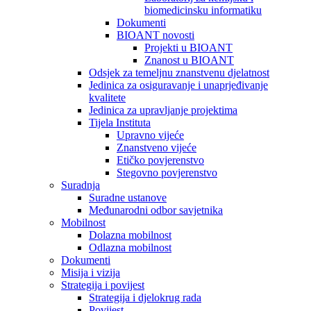
biomedicinsku informatiku
Dokumenti
BIOANT novosti
Projekti u BIOANT
Znanost u BIOANT
Odsjek za temeljnu znanstvenu djelatnost
Jedinica za osiguravanje i unaprjeđivanje
kvalitete
Jedinica za upravljanje projektima
Tijela Instituta
Upravno vijeće
Znanstveno vijeće
Etičko povjerenstvo
Stegovno povjerenstvo
Suradnja
Suradne ustanove
Međunarodni odbor savjetnika
Mobilnost
Dolazna mobilnost
Odlazna mobilnost
Dokumenti
Misija i vizija
Strategija i povijest
Strategija i djelokrug rada
Povijest