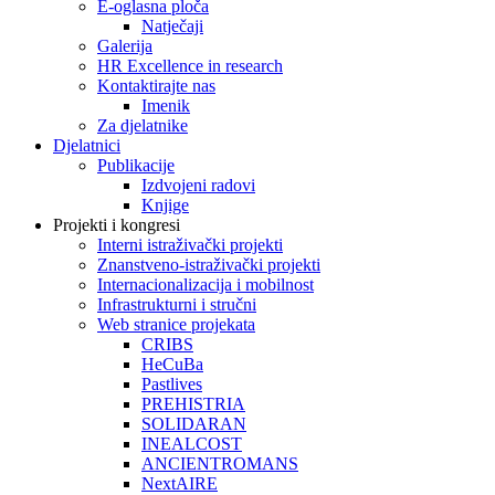
E-oglasna ploča
Natječaji
Galerija
HR Excellence in research
Kontaktirajte nas
Imenik
Za djelatnike
Djelatnici
Publikacije
Izdvojeni radovi
Knjige
Projekti i kongresi
Interni istraživački projekti
Znanstveno-istraživački projekti
Internacionalizacija i mobilnost
Infrastrukturni i stručni
Web stranice projekata
CRIBS
HeCuBa
Pastlives
PREHISTRIA
SOLIDARAN
INEALCOST
ANCIENTROMANS
NextAIRE