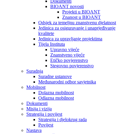
Dokumenti
BIOANT novosti
Projekti u BIOANT
Znanost u BIOANT
Odsjek za temeljnu znanstvenu djelatnost
Jedinica za osiguravanje i unaprjeđivanje
kvalitete
Jedinica za upravljanje projektima
Tijela Instituta
Upravno vijeće
Znanstveno vijeće
Etičko povjerenstvo
Stegovno povjerenstvo
Suradnja
Suradne ustanove
Međunarodni odbor savjetnika
Mobilnost
Dolazna mobilnost
Odlazna mobilnost
Dokumenti
Misija i vizija
Strategija i povijest
Strategija i djelokrug rada
Povijest
Nastava