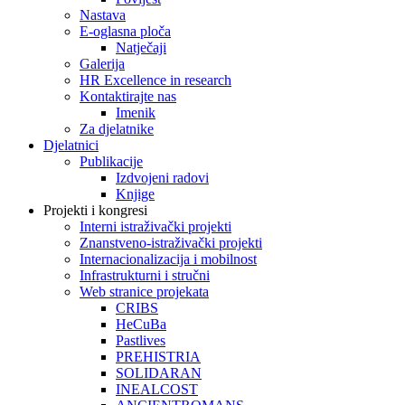
Nastava
E-oglasna ploča
Natječaji
Galerija
HR Excellence in research
Kontaktirajte nas
Imenik
Za djelatnike
Djelatnici
Publikacije
Izdvojeni radovi
Knjige
Projekti i kongresi
Interni istraživački projekti
Znanstveno-istraživački projekti
Internacionalizacija i mobilnost
Infrastrukturni i stručni
Web stranice projekata
CRIBS
HeCuBa
Pastlives
PREHISTRIA
SOLIDARAN
INEALCOST