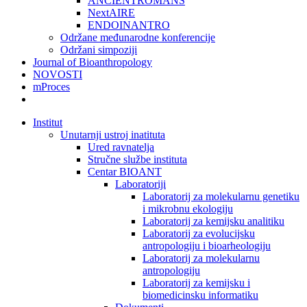
ANCIENTROMANS
NextAIRE
ENDOINANTRO
Održane međunarodne konferencije
Održani simpoziji
Journal of Bioanthropology
NOVOSTI
mProces
Institut
Unutarnji ustroj inatituta
Ured ravnatelja
Stručne službe instituta
Centar BIOANT
Laboratoriji
Laboratorij za molekularnu genetiku
i mikrobnu ekologiju
Laboratorij za kemijsku analitiku
Laboratorij za evolucijsku
antropologiju i bioarheologiju
Laboratorij za molekularnu
antropologiju
Laboratorij za kemijsku i
biomedicinsku informatiku