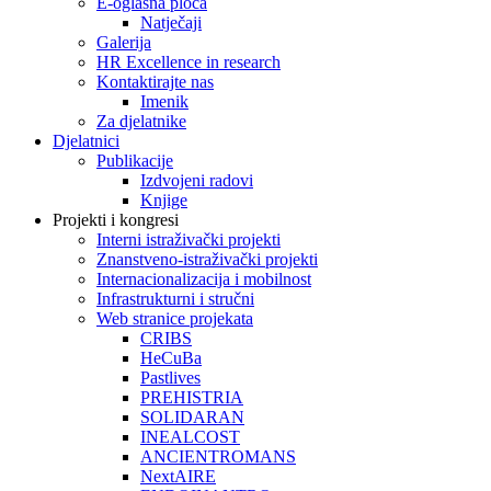
E-oglasna ploča
Natječaji
Galerija
HR Excellence in research
Kontaktirajte nas
Imenik
Za djelatnike
Djelatnici
Publikacije
Izdvojeni radovi
Knjige
Projekti i kongresi
Interni istraživački projekti
Znanstveno-istraživački projekti
Internacionalizacija i mobilnost
Infrastrukturni i stručni
Web stranice projekata
CRIBS
HeCuBa
Pastlives
PREHISTRIA
SOLIDARAN
INEALCOST
ANCIENTROMANS
NextAIRE