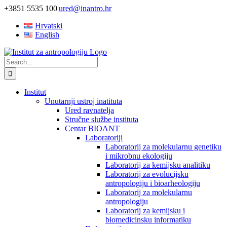
Skip
+3851 5535 100
|
ured@inantro.hr
to
Hrvatski
content
English
Search
for:
Institut
Unutarnji ustroj inatituta
Ured ravnatelja
Stručne službe instituta
Centar BIOANT
Laboratoriji
Laboratorij za molekularnu genetiku
i mikrobnu ekologiju
Laboratorij za kemijsku analitiku
Laboratorij za evolucijsku
antropologiju i bioarheologiju
Laboratorij za molekularnu
antropologiju
Laboratorij za kemijsku i
biomedicinsku informatiku