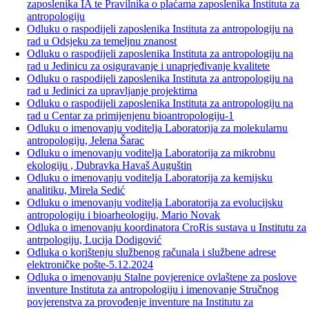
zaposlenika IA te Pravilnika o plaćama zaposlenika Instituta za
antropologiju
Odluku o raspodijeli zaposlenika Instituta za antropologiju na
rad u Odsjeku za temeljnu znanost
Odluku o raspodijeli zaposlenika Instituta za antropologiju na
rad u Jedinicu za osiguravanje i unaprjeđivanje kvalitete
Odluku o raspodijeli zaposlenika Instituta za antropologiju na
rad u Jedinici za upravljanje projektima
Odluku o raspodijeli zaposlenika Instituta za antropologiju na
rad u Centar za primijenjenu bioantropologiju-1
Odluku o imenovanju voditelja Laboratorija za molekularnu
antropologiju, Jelena Šarac
Odluku o imenovanju voditelja Laboratorija za mikrobnu
ekologiju , Dubravka Havaš Auguštin
Odluku o imenovanju voditelja Laboratorija za kemijsku
analitiku, Mirela Sedić
Odluku o imenovanju voditelja Laboratorija za evolucijsku
antropologiju i bioarheologiju, Mario Novak
Odluka o imenovanju koordinatora CroRis sustava u Institutu za
antrpologiju, Lucija Dodigović
Odluka o korištenju službenog računala i službene adrese
elektroničke pošte-5.12.2024
Odluka o imenovanju Stalne povjerenice ovlaštene za poslove
inventure Instituta za antropologiju i imenovanje Stručnog
povjerenstva za provođenje inventure na Institutu za