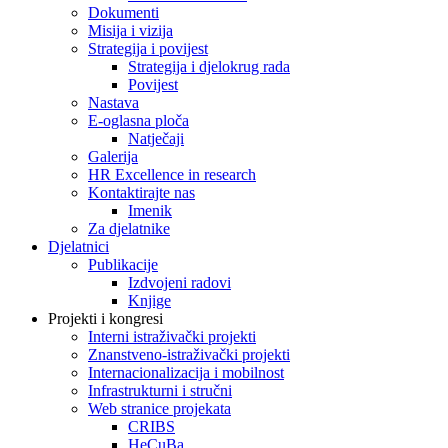
Dokumenti
Misija i vizija
Strategija i povijest
Strategija i djelokrug rada
Povijest
Nastava
E-oglasna ploča
Natječaji
Galerija
HR Excellence in research
Kontaktirajte nas
Imenik
Za djelatnike
Djelatnici
Publikacije
Izdvojeni radovi
Knjige
Projekti i kongresi
Interni istraživački projekti
Znanstveno-istraživački projekti
Internacionalizacija i mobilnost
Infrastrukturni i stručni
Web stranice projekata
CRIBS
HeCuBa