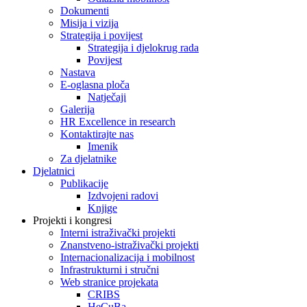
Dokumenti
Misija i vizija
Strategija i povijest
Strategija i djelokrug rada
Povijest
Nastava
E-oglasna ploča
Natječaji
Galerija
HR Excellence in research
Kontaktirajte nas
Imenik
Za djelatnike
Djelatnici
Publikacije
Izdvojeni radovi
Knjige
Projekti i kongresi
Interni istraživački projekti
Znanstveno-istraživački projekti
Internacionalizacija i mobilnost
Infrastrukturni i stručni
Web stranice projekata
CRIBS
HeCuBa