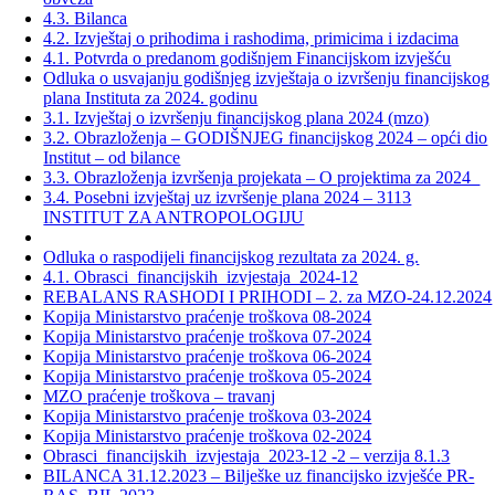
4.3. Bilanca
4.2. Izvještaj o prihodima i rashodima, primicima i izdacima
4.1. Potvrda o predanom godišnjem Financijskom izvješću
Odluka o usvajanju godišnjeg izvještaja o izvršenju financijskog
plana Instituta za 2024. godinu
3.1. Izvještaj o izvršenju financijskog plana 2024 (mzo)
3.2. Obrazloženja – GODIŠNJEG financijskog 2024 – opći dio
Institut – od bilance
3.3. Obrazloženja izvršenja projekata – O projektima za 2024_
3.4. Posebni izvještaj uz izvršenje plana 2024 – 3113
INSTITUT ZA ANTROPOLOGIJU
Odluka o raspodijeli financijskog rezultata za 2024. g.
4.1. Obrasci_financijskih_izvjestaja_2024-12
REBALANS RASHODI I PRIHODI – 2. za MZO-24.12.2024
Kopija Ministarstvo praćenje troškova 08-2024
Kopija Ministarstvo praćenje troškova 07-2024
Kopija Ministarstvo praćenje troškova 06-2024
Kopija Ministarstvo praćenje troškova 05-2024
MZO praćenje troškova – travanj
Kopija Ministarstvo praćenje troškova 03-2024
Kopija Ministarstvo praćenje troškova 02-2024
Obrasci_financijskih_izvjestaja_2023-12 -2 – verzija 8.1.3
BILANCA 31.12.2023 – Bilješke uz financijsko izvješće PR-