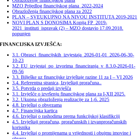
Obrazloženje financijskog plana
MZO Prijedlog financijskog plana_2022-2024
Obrazloženja financijskog plana za 2022
PLAN – SVEUKUPNO NA NIVOU INSTITUTA 2019-2021
NOVI PLAN S DONOSIMA Kopija FP_2019-
2021_instituti_ispravak (2) – MZO dostavio 17.09.2018.
popunjen
FINANCIJSKA IZVJEŠĆA:
3.1. Obrasci_financijskih_izvjestaja_2026-01-01_2026-06-30-
10-23
3.2. EU_izvjestaj_po_izvorima_financiranja_v_8.3.0-2026-01-
09-56
3.3. Bilješke uz financijske izvještaje razine 11 za I – VI 2026
3.4. Referentna stranica, Izvještaji proračuna..
3.5. Potvrda o predaji izvješća
3.1. Izvješće o izvršenju financijskog plana za I-XII 2025.
3.2. Ukupna obrazloženja realizacije za 1-6. 2025
4.8. Izvještaj o obvezama
4.7. Financijska kartica
4.6. Izvještaj o rashodima prema funkcijskoj klasifikciji
4.5. Izvještaji proračuna, proračunskih i izvanproračunskih
korisnika
4.4. Izvještaj o promijenama u vrijednosti i obujmu imovine i
obveza