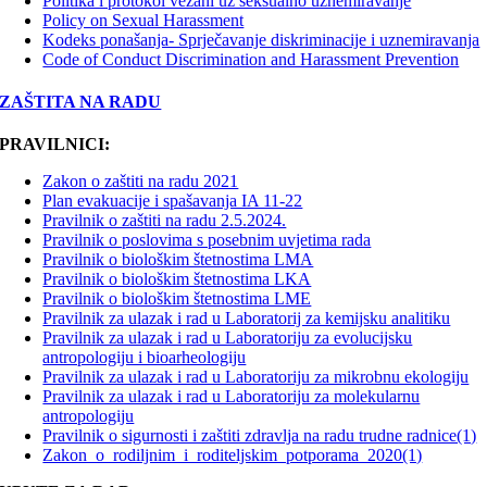
Politika i protokol vezani uz seksualno uznemiravanje
Policy on Sexual Harassment
Kodeks ponašanja- Sprječavanje diskriminacije i uznemiravanja
Code of Conduct Discrimination and Harassment Prevention
ZAŠTITA NA RADU
PRAVILNICI:
Zakon o zaštiti na radu 2021
Plan evakuacije i spašavanja IA 11-22
Pravilnik o zaštiti na radu 2.5.2024.
Pravilnik o poslovima s posebnim uvjetima rada
Pravilnik o biološkim štetnostima LMA
Pravilnik o biološkim štetnostima LKA
Pravilnik o biološkim štetnostima LME
Pravilnik za ulazak i rad u Laboratorij za kemijsku analitiku
Pravilnik za ulazak i rad u Laboratoriju za evolucijsku
antropologiju i bioarheologiju
Pravilnik za ulazak i rad u Laboratoriju za mikrobnu ekologiju
Pravilnik za ulazak i rad u Laboratoriju za molekularnu
antropologiju
Pravilnik o sigurnosti i zaštiti zdravlja na radu trudne radnice(1)
Zakon_o_rodiljnim_i_roditeljskim_potporama_2020(1)