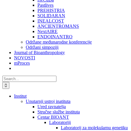
Pastlives
PREHISTRIA
SOLIDARAN
INEALCOST
ANCIENTROMANS
NextAIRE
ENDOINANTRO
Održane međunarodne konferencije
Održani simpoziji
Journal of Bioanthropology
NOVOSTI
mProces
Search
for:
Institut
Unutarnji ustroj inatituta
Ured ravnatelja
Stručne službe instituta
Centar BIOANT
Laboratoriji
Laboratorij za molekularnu genetiku