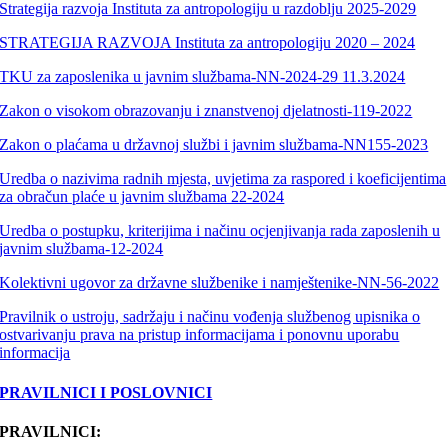
Strategija razvoja Instituta za antropologiju u razdoblju 2025-2029
STRATEGIJA RAZVOJA Instituta za antropologiju 2020 – 2024
TKU za zaposlenika u javnim službama-NN-2024-29 11.3.2024
Zakon o visokom obrazovanju i znanstvenoj djelatnosti-119-2022
Zakon o plaćama u državnoj službi i javnim službama-NN155-2023
Uredba o nazivima radnih mjesta, uvjetima za raspored i koeficijentima
za obračun plaće u javnim službama 22-2024
Uredba o postupku, kriterijima i načinu ocjenjivanja rada zaposlenih u
javnim službama-12-2024
Kolektivni ugovor za državne službenike i namještenike-NN-56-2022
Pravilnik o ustroju, sadržaju i načinu vođenja službenog upisnika o
ostvarivanju prava na pristup informacijama i ponovnu uporabu
informacija
PRAVILNICI I POSLOVNICI
PRAVILNICI: