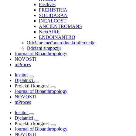
Pastlives
PREHISTRIA
SOLIDARAN
INEALCOST
ANCIENTROMANS
NextAIRE
ENDOINANTRO
Održane međunarodne konferencije
Održani simpoziji
Journal of Bioanthropology
NOVOSTI
mProces
Institut
Djelatnici
Projekti i kongresi
Journal of Bioanthropology
NOVOSTI
mProces
Institut
Djelatnici
Projekti i kongresi
Journal of Bioanthropology
NOVOSTI