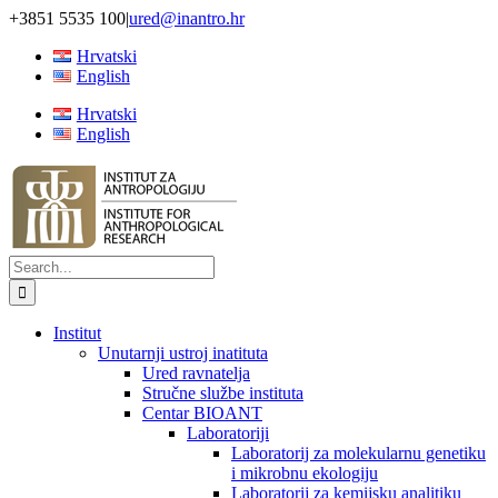
Skip
+3851 5535 100
|
ured@inantro.hr
to
Hrvatski
content
English
Hrvatski
English
Search
for:
Institut
Unutarnji ustroj inatituta
Ured ravnatelja
Stručne službe instituta
Centar BIOANT
Laboratoriji
Laboratorij za molekularnu genetiku
i mikrobnu ekologiju
Laboratorij za kemijsku analitiku