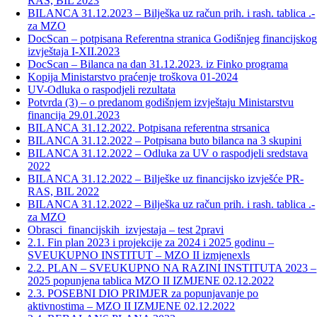
RAS, BIL 2023
BILANCA 31.12.2023 – Bilješka uz račun prih. i rash. tablica .-
za MZO
DocScan – potpisana Referentna stranica Godišnjeg financijsko
izvještaja I-XII.2023
DocScan – Bilanca na dan 31.12.2023. iz Finko programa
Kopija Ministarstvo praćenje troškova 01-2024
UV-Odluka o raspodjeli rezultata
Potvrda (3) – o predanom godišnjem izvještaju Ministarstvu
financija 29.01.2023
BILANCA 31.12.2022. Potpisana referentna strsanica
BILANCA 31.12.2022 – Potpisana buto bilanca na 3 skupini
BILANCA 31.12.2022 – Odluka za UV o raspodjeli sredstava
2022
BILANCA 31.12.2022 – Bilješke uz financijsko izvješće PR-
RAS, BIL 2022
BILANCA 31.12.2022 – Bilješka uz račun prih. i rash. tablica .-
za MZO
Obrasci_financijskih_izvjestaja – test 2pravi
2.1. Fin plan 2023 i projekcije za 2024 i 2025 godinu –
SVEUKUPNO INSTITUT – MZO II izmjenexls
2.2. PLAN – SVEUKUPNO NA RAZINI INSTITUTA 2023 –
2025 popunjena tablica MZO II IZMJENE 02.12.2022
2.3. POSEBNI DIO PRIMJER za popunjavanje po
aktivnostima – MZO II IZMJENE 02.12.2022