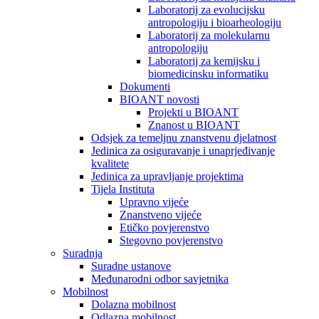
Laboratorij za evolucijsku
antropologiju i bioarheologiju
Laboratorij za molekularnu
antropologiju
Laboratorij za kemijsku i
biomedicinsku informatiku
Dokumenti
BIOANT novosti
Projekti u BIOANT
Znanost u BIOANT
Odsjek za temeljnu znanstvenu djelatnost
Jedinica za osiguravanje i unaprjeđivanje
kvalitete
Jedinica za upravljanje projektima
Tijela Instituta
Upravno vijeće
Znanstveno vijeće
Etičko povjerenstvo
Stegovno povjerenstvo
Suradnja
Suradne ustanove
Međunarodni odbor savjetnika
Mobilnost
Dolazna mobilnost
Odlazna mobilnost