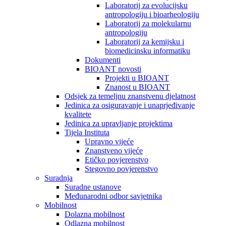
Laboratorij za evolucijsku
antropologiju i bioarheologiju
Laboratorij za molekularnu
antropologiju
Laboratorij za kemijsku i
biomedicinsku informatiku
Dokumenti
BIOANT novosti
Projekti u BIOANT
Znanost u BIOANT
Odsjek za temeljnu znanstvenu djelatnost
Jedinica za osiguravanje i unaprjeđivanje
kvalitete
Jedinica za upravljanje projektima
Tijela Instituta
Upravno vijeće
Znanstveno vijeće
Etičko povjerenstvo
Stegovno povjerenstvo
Suradnja
Suradne ustanove
Međunarodni odbor savjetnika
Mobilnost
Dolazna mobilnost
Odlazna mobilnost