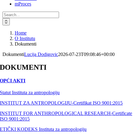
mProces
Search
for:
Home
O Institutu
Dokumenti
Dokumenti
Lucija Dodigovic
2026-07-23T09:08:46+00:00
DOKUMENTI
OPĆI AKTI
Statut Instituta za antropologiju
INSTITUT ZA ANTROPOLOGIJU-Certifikat ISO 9001:2015
INSTITUT FOR ANTHROPOLOGICAL RESEARCH-Certificate
ISO 9001:2015
ETIČKI KODEKS Instituta za antropologiju