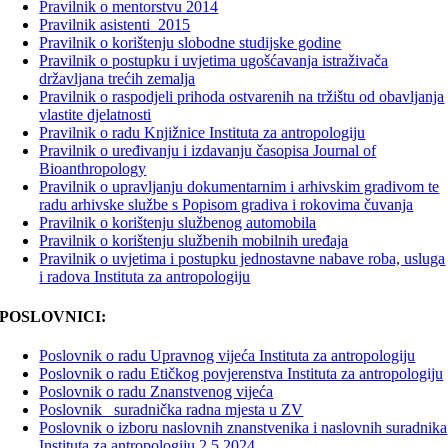
Pravilnik o mentorstvu 2014
Pravilnik asistenti_2015
Pravilnik o korištenju slobodne studijske godine
Pravilnik o postupku i uvjetima ugošćavanja istraživača
državljana trećih zemalja
Pravilnik o raspodjeli prihoda ostvarenih na tržištu od obavljanja
vlastite djelatnosti
Pravilnik o radu Knjižnice Instituta za antropologiju
Pravilnik o uređivanju i izdavanju časopisa Journal of
Bioanthropology
Pravilnik o upravljanju dokumentarnim i arhivskim gradivom te
radu arhivske službe
s Popisom gradiva i rokovima čuvanja
Pravilnik o korištenju službenog automobila
Pravilnik o korištenju službenih mobilnih uređaja
Pravilnik o uvjetima i postupku jednostavne nabave roba, usluga
i radova Instituta za antropologiju
POSLOVNICI:
Poslovnik o radu Upravnog vijeća Instituta za antropologiju
Poslovnik o radu Etičkog povjerenstva Instituta za antropologiju
Poslovnik o radu Znanstvenog vijeća
Poslovnik _suradnička radna mjesta u ZV
Poslovnik o izboru naslovnih znanstvenika i naslovnih suradnika
Instituta za antropologiju 2.5.2024.