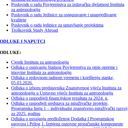
Poslovnik o radu Povjerenstva za izdavačku djelatnost Instituta
za antropologiju
Poslovnik o radu Jedinice za osiguravanje i unaprjeđivanje
kvalitete
Poslovnik o radu jedinice za upravljanje projektima
Troškovnik Study Abroad
ODLUKE I NAPUTCI
ODLUKE:
Cjenik Instituta za antropologiju
Odluka o osnivanju Stalnog Povjerenstva za otpis opreme i
imovine Instituta za antropologiju
Odluka o redovnom radnom vremenu i korištenju stanke,
05.03.2026.
Odluka o izboru predstavnika Znanstvenog vijeća Instituta za
antropologiju u Upravno vijeće Instituta za antropologiju
Odluka o raspodijeli financijskog rezultata za 2024. g.
Odluka o raspodjeli sredstava za istraživačke projekte,
Programska linija 1 – individualni znanstveno-istraživački razvoj
za 2025. godinu
Odluka o usvajanju predloženog Dodatka I Programskog
ugovora i Prilog 1. Izmjena osnovne proračunske komponente