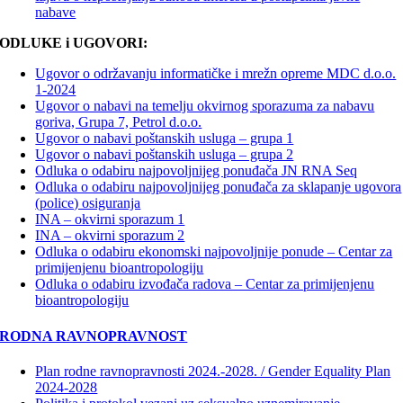
nabave
ODLUKE i UGOVORI:
Ugovor o održavanju informatičke i mrežn opreme MDC d.o.o.
1-2024
Ugovor o nabavi na temelju okvirnog sporazuma za nabavu
goriva, Grupa 7, Petrol d.o.o.
Ugovor o nabavi poštanskih usluga – grupa 1
Ugovor o nabavi poštanskih usluga – grupa 2
Odluka o odabiru najpovoljnijeg ponuđača JN RNA Seq
Odluka o odabiru najpovoljnijeg ponuđača za sklapanje ugovora
(police) osiguranja
INA – okvirni sporazum 1
INA – okvirni sporazum 2
Odluka o odabiru ekonomski najpovoljnije ponude – Centar za
primijenjenu bioantropologiju
Odluka o odabiru izvođača radova – Centar za primijenjenu
bioantropologiju
RODNA RAVNOPRAVNOST
Plan rodne ravnopravnosti 2024.-2028. / Gender Equality Plan
2024-2028