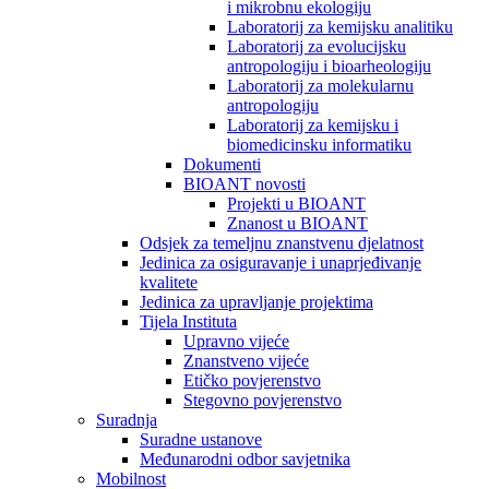
i mikrobnu ekologiju
Laboratorij za kemijsku analitiku
Laboratorij za evolucijsku
antropologiju i bioarheologiju
Laboratorij za molekularnu
antropologiju
Laboratorij za kemijsku i
biomedicinsku informatiku
Dokumenti
BIOANT novosti
Projekti u BIOANT
Znanost u BIOANT
Odsjek za temeljnu znanstvenu djelatnost
Jedinica za osiguravanje i unaprjeđivanje
kvalitete
Jedinica za upravljanje projektima
Tijela Instituta
Upravno vijeće
Znanstveno vijeće
Etičko povjerenstvo
Stegovno povjerenstvo
Suradnja
Suradne ustanove
Međunarodni odbor savjetnika
Mobilnost