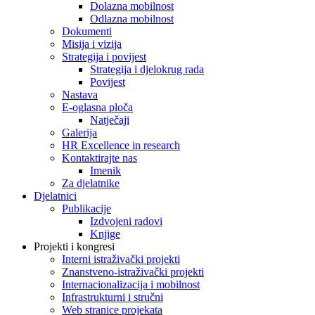
Dolazna mobilnost
Odlazna mobilnost
Dokumenti
Misija i vizija
Strategija i povijest
Strategija i djelokrug rada
Povijest
Nastava
E-oglasna ploča
Natječaji
Galerija
HR Excellence in research
Kontaktirajte nas
Imenik
Za djelatnike
Djelatnici
Publikacije
Izdvojeni radovi
Knjige
Projekti i kongresi
Interni istraživački projekti
Znanstveno-istraživački projekti
Internacionalizacija i mobilnost
Infrastrukturni i stručni
Web stranice projekata