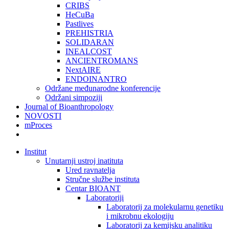
CRIBS
HeCuBa
Pastlives
PREHISTRIA
SOLIDARAN
INEALCOST
ANCIENTROMANS
NextAIRE
ENDOINANTRO
Održane međunarodne konferencije
Održani simpoziji
Journal of Bioanthropology
NOVOSTI
mProces
Institut
Unutarnji ustroj inatituta
Ured ravnatelja
Stručne službe instituta
Centar BIOANT
Laboratoriji
Laboratorij za molekularnu genetiku
i mikrobnu ekologiju
Laboratorij za kemijsku analitiku