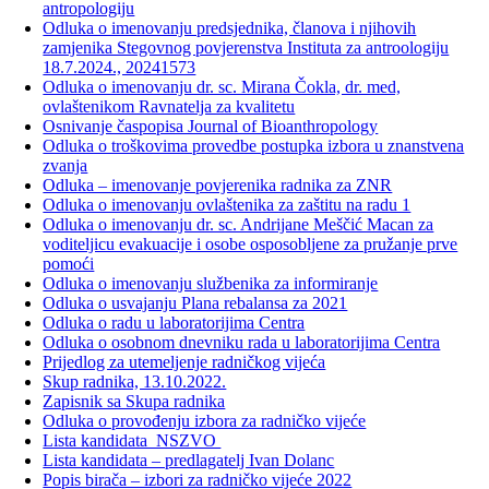
antropologiju
Odluka o imenovanju predsjednika, članova i njihovih
zamjenika Stegovnog povjerenstva Instituta za antroologiju
18.7.2024., 20241573
Odluka o imenovanju dr. sc. Mirana Čokla, dr. med,
ovlaštenikom Ravnatelja za kvalitetu
Osnivanje časpopisa Journal of Bioanthropology
Odluka o troškovima provedbe postupka izbora u znanstvena
zvanja
Odluka – imenovanje povjerenika radnika za ZNR
Odluka o imenovanju ovlaštenika za zaštitu na radu 1
Odluka o imenovanju dr. sc. Andrijane Meščić Macan za
voditeljicu evakuacije i osobe osposobljene za pružanje prve
pomoći
Odluka o imenovanju službenika za informiranje
Odluka o usvajanju Plana rebalansa za 2021
Odluka o radu u laboratorijima Centra
Odluka o osobnom dnevniku rada u laboratorijima Centra
Prijedlog za utemeljenje radničkog vijeća
Skup radnika, 13.10.2022.
Zapisnik sa Skupa radnika
Odluka o provođenju izbora za radničko vijeće
Lista kandidata_NSZVO
Lista kandidata – predlagatelj Ivan Dolanc
Popis birača – izbori za radničko vijeće 2022