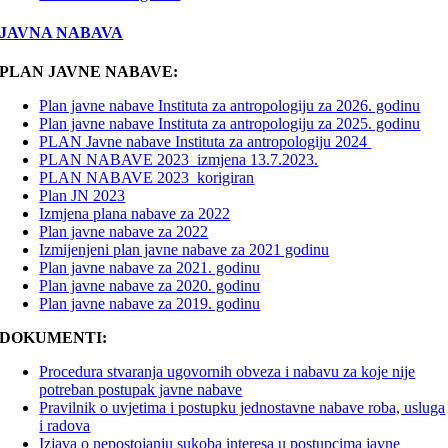
JAVNA NABAVA
PLAN JAVNE NABAVE:
Plan javne nabave Instituta za antropologiju za 2026. godinu
Plan javne nabave Instituta za antropologiju za 2025. godinu
PLAN Javne nabave Instituta za antropologiju 2024
PLAN NABAVE 2023_izmjena 13.7.2023.
PLAN NABAVE 2023_korigiran
Plan JN 2023
Izmjena plana nabave za 2022
Plan javne nabave za 2022
Izmijenjeni plan javne nabave za 2021 godinu
Plan javne nabave za 2021. godinu
Plan javne nabave za 2020. godinu
Plan javne nabave za 2019. godinu
DOKUMENTI:
Procedura stvaranja ugovornih obveza i nabavu za koje nije
potreban postupak javne nabave
Pravilnik o uvjetima i postupku jednostavne nabave roba, usluga
i radova
Izjava o nepostojanju sukoba interesa u postupcima javne