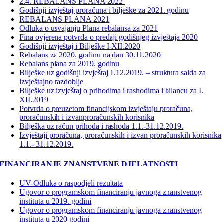
2.4. REBALANS PLANA 2022
Godišnji izvještaj proračuna i bilješke za 2021. godinu
REBALANS PLANA 2021
Odluka o usvajanju Plana rebalansa za 2021
Fina ovjerena potvrda o predaji godišnjeg izvještaja 2020
Godišnji izvještaj i Bilješke I-XII.2020
Rebalans za 2020. godinu na dan 30.11.2020
Rebalans plana za 2019. godinu
Bilješke uz godišnji izvještaj 1.12.2019. – struktura salda za
izvještajno razdoblje
Bilješke uz izvještaj o prihodima i rashodima i bilancu za I.
XII.2019
Potvrda o preuzetom financijskom izvještaju proračuna,
proračunskih i izvanproračunskih korisnika
Bilješka uz račun prihoda i rashoda 1.1.-31.12.2019.
Izvještaji proračuna, proračunskih i izvan proračunskih korisnika
1.1.- 31.12.2019.
FINANCIRANJE ZNANSTVENE DJELATNOSTI
UV-Odluka o raspodjeli rezultata
Ugovor o programskom financiranju javnoga znanstvenog
instituta u 2019. godini
Ugovor o programskom financiranju javnoga znanstvenog
instituta u 2020 godini