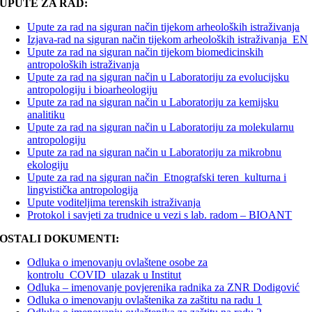
UPUTE ZA RAD:
Upute za rad na siguran način tijekom arheoloških istraživanja
Izjava-rad na siguran način tijekom arheoloških istraživanja_EN
Upute za rad na siguran način tijekom biomedicinskih
antropoloških istraživanja
Upute za rad na siguran način u Laboratoriju za evolucijsku
antropologiju i bioarheologiju
Upute za rad na siguran način u Laboratoriju za kemijsku
analitiku
Upute za rad na siguran način u Laboratoriju za molekularnu
antropologiju
Upute za rad na siguran način u Laboratoriju za mikrobnu
ekologiju
Upute za rad na siguran način_Etnografski teren_kulturna i
lingvistička antropologija
Upute voditeljima terenskih istraživanja
Protokol i savjeti za trudnice u vezi s lab. radom – BIOANT
OSTALI DOKUMENTI:
Odluka o imenovanju ovlaštene osobe za
kontrolu_COVID_ulazak u Institut
Odluka – imenovanje povjerenika radnika za ZNR Dodigović
Odluka o imenovanju ovlaštenika za zaštitu na radu 1