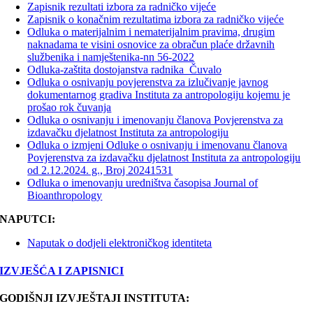
Zapisnik rezultati izbora za radničko vijeće
Zapisnik o konačnim rezultatima izbora za radničko vijeće
Odluka o materijalnim i nematerijalnim pravima, drugim
naknadama te visini osnovice za obračun plaće državnih
službenika i namještenika-nn 56-2022
Odluka-zaštita dostojanstva radnika_Čuvalo
Odluka o osnivanju povjerenstva za izlučivanje javnog
dokumentarnog gradiva Instituta za antropologiju kojemu je
prošao rok čuvanja
Odluka o osnivanju i imenovanju članova Povjerenstva za
izdavačku djelatnost Instituta za antropologiju
Odluka o izmjeni Odluke o osnivanju i imenovanu članova
Povjerenstva za izdavačku djelatnost Instituta za antropologiju
od 2.12.2024. g., Broj 20241531
Odluka o imenovanju uredništva časopisa Journal of
Bioanthropology
NAPUTCI:
Naputak o dodjeli elektroničkog identiteta
IZVJEŠĆA I ZAPISNICI
GODIŠNJI IZVJEŠTAJI INSTITUTA: