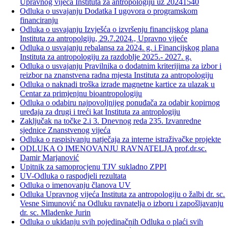
Upravnog vijeća Instituta za antropologiju uz 20241540
Odluka o usvajanju Dodatka I ugovora o programskom
financiranju
Odluka o usvajanju Izvješća o izvršenju financijskog plana
Instituta za antropolgiju, 29.7.2024., Upravno vijeće
Odluka o usvajanju rebalansa za 2024. g. i Financijskog plana
Instituta za antropologiju za razdoblje 2025.- 2027. g.
Odluka o usvajanju Pravilnika o dodatnim kriterijima za izbor i
reizbor na znanstvena radna mjesta Instituta za antropologiju
Odluka o naknadi troška izrade magnetne kartice za ulazak u
Centar za primjenjnu bioantropologiju
Odluka o odabiru najpovoljnijeg ponuđača za odabir kopirnog
uređaja za drugi i treći kat Instituta za antroplogiju
Zaključak na točke 2.i 3. Dnevnog reda 235. Izvanredne
sjednice Znanstvenog vijeća
Odluka o raspisivanju natječaja za interne istraživačke projekte
ODLUKA O IMENOVANJU RAVNATELJA prof.dr.sc.
Damir Marjanović
Upitnik za samoprocjenu TJV sukladno ZPPI
UV-Odluka o raspodjeli rezultata
Odluka o imenovanju članova UV
Odluka Upravnog vijeća Instituta za antropologiju o žalbi dr. sc.
Vesne Simunović na Odluku ravnatelja o izboru i zapošljavanju
dr. sc. Mladenke Jurin
Odluka o ukidanju svih pojedinačnih Odluka o plaći svih