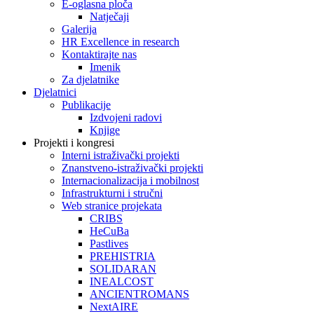
E-oglasna ploča
Natječaji
Galerija
HR Excellence in research
Kontaktirajte nas
Imenik
Za djelatnike
Djelatnici
Publikacije
Izdvojeni radovi
Knjige
Projekti i kongresi
Interni istraživački projekti
Znanstveno-istraživački projekti
Internacionalizacija i mobilnost
Infrastrukturni i stručni
Web stranice projekata
CRIBS
HeCuBa
Pastlives
PREHISTRIA
SOLIDARAN
INEALCOST
ANCIENTROMANS
NextAIRE