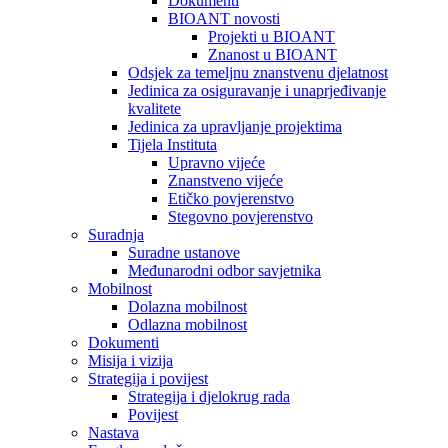
Dokumenti
BIOANT novosti
Projekti u BIOANT
Znanost u BIOANT
Odsjek za temeljnu znanstvenu djelatnost
Jedinica za osiguravanje i unaprjeđivanje
kvalitete
Jedinica za upravljanje projektima
Tijela Instituta
Upravno vijeće
Znanstveno vijeće
Etičko povjerenstvo
Stegovno povjerenstvo
Suradnja
Suradne ustanove
Međunarodni odbor savjetnika
Mobilnost
Dolazna mobilnost
Odlazna mobilnost
Dokumenti
Misija i vizija
Strategija i povijest
Strategija i djelokrug rada
Povijest
Nastava