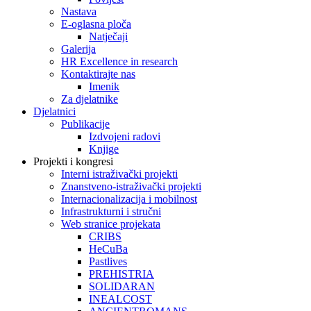
Nastava
E-oglasna ploča
Natječaji
Galerija
HR Excellence in research
Kontaktirajte nas
Imenik
Za djelatnike
Djelatnici
Publikacije
Izdvojeni radovi
Knjige
Projekti i kongresi
Interni istraživački projekti
Znanstveno-istraživački projekti
Internacionalizacija i mobilnost
Infrastrukturni i stručni
Web stranice projekata
CRIBS
HeCuBa
Pastlives
PREHISTRIA
SOLIDARAN
INEALCOST