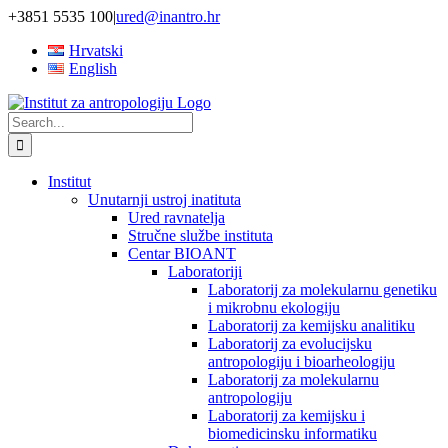
Skip
+3851 5535 100
|
ured@inantro.hr
to
Hrvatski
content
English
Search
for:
Institut
Unutarnji ustroj inatituta
Ured ravnatelja
Stručne službe instituta
Centar BIOANT
Laboratoriji
Laboratorij za molekularnu genetiku
i mikrobnu ekologiju
Laboratorij za kemijsku analitiku
Laboratorij za evolucijsku
antropologiju i bioarheologiju
Laboratorij za molekularnu
antropologiju
Laboratorij za kemijsku i
biomedicinsku informatiku