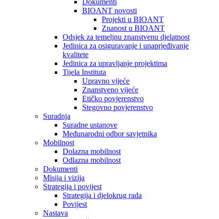
Dokumenti
BIOANT novosti
Projekti u BIOANT
Znanost u BIOANT
Odsjek za temeljnu znanstvenu djelatnost
Jedinica za osiguravanje i unaprjeđivanje
kvalitete
Jedinica za upravljanje projektima
Tijela Instituta
Upravno vijeće
Znanstveno vijeće
Etičko povjerenstvo
Stegovno povjerenstvo
Suradnja
Suradne ustanove
Međunarodni odbor savjetnika
Mobilnost
Dolazna mobilnost
Odlazna mobilnost
Dokumenti
Misija i vizija
Strategija i povijest
Strategija i djelokrug rada
Povijest
Nastava