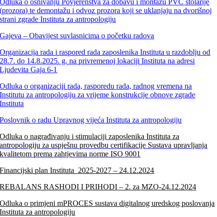
Odluka o osnivanju Povjerenstva za dobavu i montažu PVC stolarije
(prozora) te demontažu i odvoz prozora koji se uklanjaju na dvorišnoj
strani zgrade Instituta za antropologiju
Gajeva – Obavijest suvlasnicima o početku radova
Organizacija rada i raspored rada zaposlenika Instituta u razdoblju od
28.7. do 14.8.2025. g. na privremenoj lokaciji Instituta na adresi
Ljudevita Gaja 6-1
Odluka o organizaciji rada, rasporedu rada, radnog vremena na
Institutu za antropologiju za vrijeme konstrukcije obnove zgrade
Instituta
Poslovnik o radu Upravnog vijeća Instituta za antropologiju
Odluka o nagrađivanju i stimulaciji zaposlenika Instituta za
antropologiju za uspješnu provedbu certifikacije Sustava upravljanja
kvalitetom prema zahtjevima norme ISO 9001
Financijski plan Instituta_2025-2027 – 24.12.2024
REBALANS RASHODI I PRIHODI – 2. za MZO-24.12.2024
Odluka o primjeni mPROCES sustava digitalnog uredskog poslovanja
Instituta za antropologiju