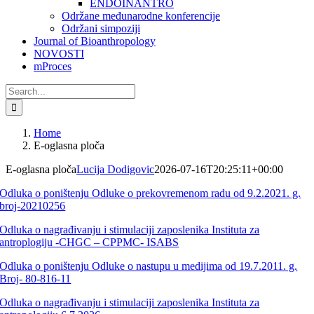
ENDOINANTRO
Održane međunarodne konferencije
Održani simpoziji
Journal of Bioanthropology
NOVOSTI
mProces
Search
for:
Home
E-oglasna ploča
E-oglasna ploča
Lucija Dodigovic
2026-07-16T20:25:11+00:00
Odluka o poništenju Odluke o prekovremenom radu od 9.2.2021. g.
broj-20210256
Odluka o nagrađivanju i stimulaciji zaposlenika Instituta za
antroplogiju -CHGC – CPPMC- ISABS
Odluka o poništenju Odluke o nastupu u medijima od 19.7.2011. g.
Broj- 80-816-11
Odluka o nagrađivanju i stimulaciji zaposlenika Instituta za