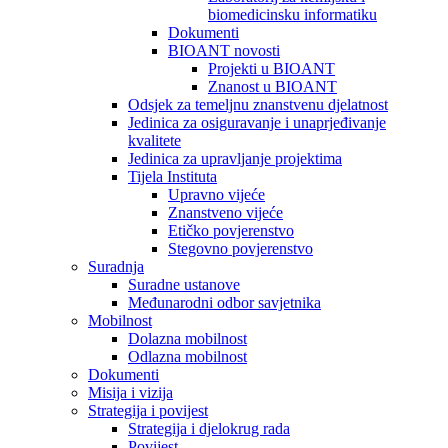
biomedicinsku informatiku
Dokumenti
BIOANT novosti
Projekti u BIOANT
Znanost u BIOANT
Odsjek za temeljnu znanstvenu djelatnost
Jedinica za osiguravanje i unaprjeđivanje
kvalitete
Jedinica za upravljanje projektima
Tijela Instituta
Upravno vijeće
Znanstveno vijeće
Etičko povjerenstvo
Stegovno povjerenstvo
Suradnja
Suradne ustanove
Međunarodni odbor savjetnika
Mobilnost
Dolazna mobilnost
Odlazna mobilnost
Dokumenti
Misija i vizija
Strategija i povijest
Strategija i djelokrug rada
Povijest