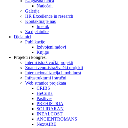
E-oglasna ploča
Natječaji
Galerija
HR Excellence in research
Kontaktirajte nas
Imenik
Za djelatnike
Djelatnici
Publikacije
Izdvojeni radovi
Knjige
Projekti i kongresi
Interni istraživački projekti
Znanstveno-istraživački projekti
Internacionalizacija i mobilnost
Infrastrukturni i stručni
Web stranice projekata
CRIBS
HeCuBa
Pastlives
PREHISTRIA
SOLIDARAN
INEALCOST
ANCIENTROMANS
NextAIRE