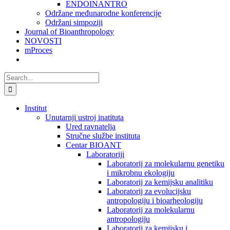
ENDOINANTRO
Održane međunarodne konferencije
Održani simpoziji
Journal of Bioanthropology
NOVOSTI
mProces
Search
for:
Institut
Unutarnji ustroj inatituta
Ured ravnatelja
Stručne službe instituta
Centar BIOANT
Laboratoriji
Laboratorij za molekularnu genetiku
i mikrobnu ekologiju
Laboratorij za kemijsku analitiku
Laboratorij za evolucijsku
antropologiju i bioarheologiju
Laboratorij za molekularnu
antropologiju
Laboratorij za kemijsku i