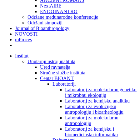
ANCIENTROMANS
NextAIRE
ENDOINANTRO
Održane međunarodne konferencije
Održani simpoziji
Journal of Bioanthropology
NOVOSTI
mProces
Institut
Unutarnji ustroj inatituta
Ured ravnatelja
Stručne službe instituta
Centar BIOANT
Laboratoriji
Laboratorij za molekularnu genetiku
i mikrobnu ekologiju
Laboratorij za kemijsku analitiku
Laboratorij za evolucijsku
antropologiju i bioarheologiju
Laboratorij za molekularnu
antropologiju
Laboratorij za kemijsku i
biomedicinsku informatiku