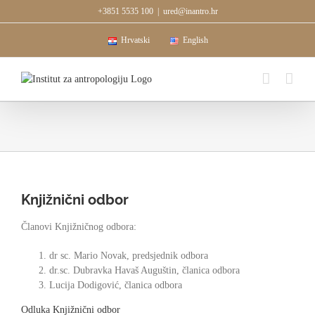
Skip
+3851 5535 100
|
ured@inantro.hr
to
content
Hrvatski
English
Knjižnični odbor
Članovi Knjižničnog odbora:
dr sc. Mario Novak, predsjednik odbora
dr.sc. Dubravka Havaš Auguštin, članica odbora
Lucija Dodigović, članica odbora
Odluka Knjižnični odbor