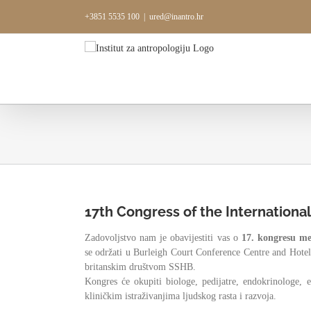
Skip
+3851 5535 100
|
ured@inantro.hr
to
content
17th Congress of the Internationa
Zadovoljstvo nam je obavijestiti vas o
17. kongresu m
se održati u Burleigh Court Conference Centre and Hote
britanskim društvom SSHB.
Kongres će okupiti biologe, pedijatre, endokrinologe, ep
kliničkim istraživanjima ljudskog rasta i razvoja.