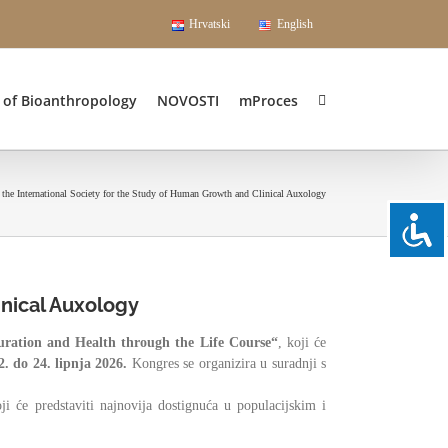
Hrvatski
English
l of Bioanthropology
NOVOSTI
mProces
 the International Society for the Study of Human Growth and Clinical Auxology
inical Auxology
ation and Health through the Life Course“
, koji će
2. do 24. lipnja 2026.
Kongres se organizira u suradnji s
oji će predstaviti najnovija dostignuća u populacijskim i