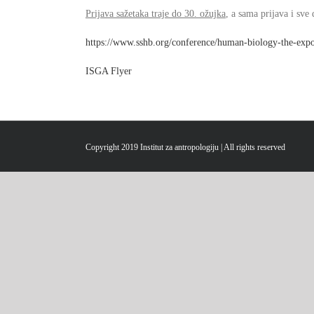
Prijava sažetaka traje do 30. ožujka
, a sama prijava i sv
https://www.sshb.org/
conference/human-biology-the-
exp
ISGA Flyer
Copyright 2019 Institut za antropologiju | All rights reserved