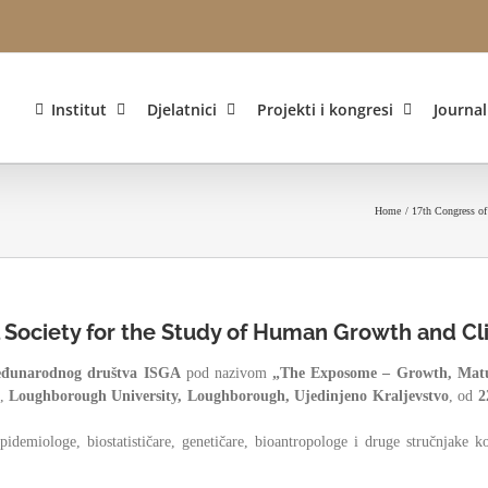
Institut
Djelatnici
Projekti i kongresi
Journa
Home
17th Congress of
l Society for the Study of Human Growth and Cl
eđunarodnog društva ISGA
pod nazivom
„The Exposome – Growth, Matur
l,
Loughborough University, Loughborough, Ujedinjeno Kraljevstvo
, od
2
idemiologe, biostatističare, genetičare, bioantropologe i druge stručnjake k