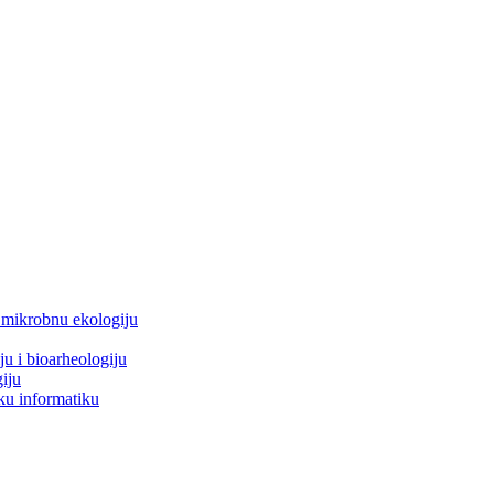
i mikrobnu ekologiju
ju i bioarheologiju
iju
ku informatiku