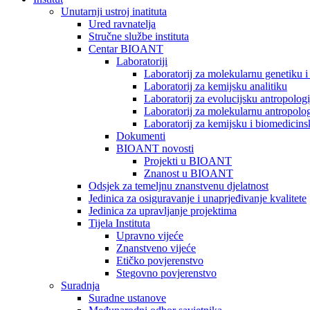
Unutarnji ustroj inatituta
Ured ravnatelja
Stručne službe instituta
Centar BIOANT
Laboratoriji
Laboratorij za molekularnu genetiku 
Laboratorij za kemijsku analitiku
Laboratorij za evolucijsku antropologi
Laboratorij za molekularnu antropolog
Laboratorij za kemijsku i biomedicins
Dokumenti
BIOANT novosti
Projekti u BIOANT
Znanost u BIOANT
Odsjek za temeljnu znanstvenu djelatnost
Jedinica za osiguravanje i unaprjeđivanje kvalitete
Jedinica za upravljanje projektima
Tijela Instituta
Upravno vijeće
Znanstveno vijeće
Etičko povjerenstvo
Stegovno povjerenstvo
Suradnja
Suradne ustanove