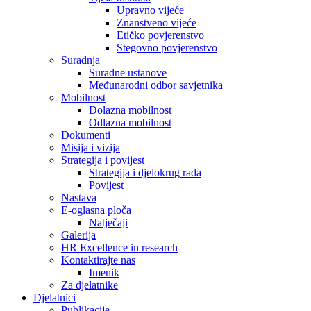
Upravno vijeće
Znanstveno vijeće
Etičko povjerenstvo
Stegovno povjerenstvo
Suradnja
Suradne ustanove
Međunarodni odbor savjetnika
Mobilnost
Dolazna mobilnost
Odlazna mobilnost
Dokumenti
Misija i vizija
Strategija i povijest
Strategija i djelokrug rada
Povijest
Nastava
E-oglasna ploča
Natječaji
Galerija
HR Excellence in research
Kontaktirajte nas
Imenik
Za djelatnike
Djelatnici
Publikacije