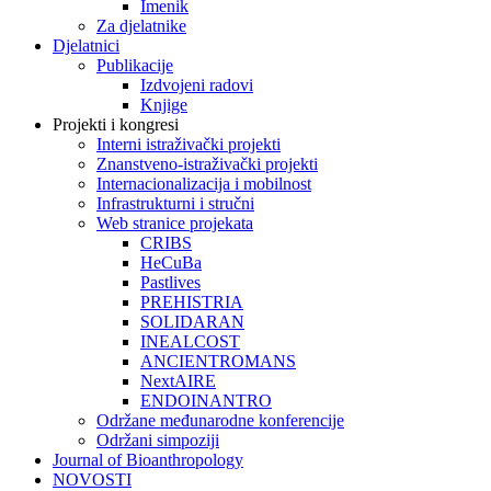
Imenik
Za djelatnike
Djelatnici
Publikacije
Izdvojeni radovi
Knjige
Projekti i kongresi
Interni istraživački projekti
Znanstveno-istraživački projekti
Internacionalizacija i mobilnost
Infrastrukturni i stručni
Web stranice projekata
CRIBS
HeCuBa
Pastlives
PREHISTRIA
SOLIDARAN
INEALCOST
ANCIENTROMANS
NextAIRE
ENDOINANTRO
Održane međunarodne konferencije
Održani simpoziji
Journal of Bioanthropology
NOVOSTI