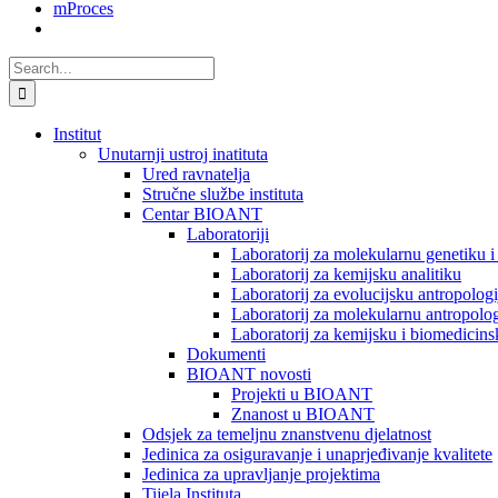
mProces
Search
for:
Institut
Unutarnji ustroj inatituta
Ured ravnatelja
Stručne službe instituta
Centar BIOANT
Laboratoriji
Laboratorij za molekularnu genetiku 
Laboratorij za kemijsku analitiku
Laboratorij za evolucijsku antropologi
Laboratorij za molekularnu antropolog
Laboratorij za kemijsku i biomedicins
Dokumenti
BIOANT novosti
Projekti u BIOANT
Znanost u BIOANT
Odsjek za temeljnu znanstvenu djelatnost
Jedinica za osiguravanje i unaprjeđivanje kvalitete
Jedinica za upravljanje projektima
Tijela Instituta