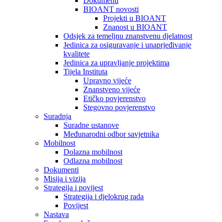
Dokumenti
BIOANT novosti
Projekti u BIOANT
Znanost u BIOANT
Odsjek za temeljnu znanstvenu djelatnost
Jedinica za osiguravanje i unaprjeđivanje
kvalitete
Jedinica za upravljanje projektima
Tijela Instituta
Upravno vijeće
Znanstveno vijeće
Etičko povjerenstvo
Stegovno povjerenstvo
Suradnja
Suradne ustanove
Međunarodni odbor savjetnika
Mobilnost
Dolazna mobilnost
Odlazna mobilnost
Dokumenti
Misija i vizija
Strategija i povijest
Strategija i djelokrug rada
Povijest
Nastava