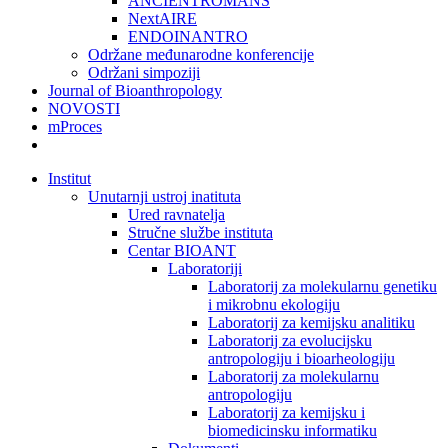
ANCIENTROMANS
NextAIRE
ENDOINANTRO
Održane međunarodne konferencije
Održani simpoziji
Journal of Bioanthropology
NOVOSTI
mProces
Institut
Unutarnji ustroj inatituta
Ured ravnatelja
Stručne službe instituta
Centar BIOANT
Laboratoriji
Laboratorij za molekularnu genetiku
i mikrobnu ekologiju
Laboratorij za kemijsku analitiku
Laboratorij za evolucijsku
antropologiju i bioarheologiju
Laboratorij za molekularnu
antropologiju
Laboratorij za kemijsku i
biomedicinsku informatiku