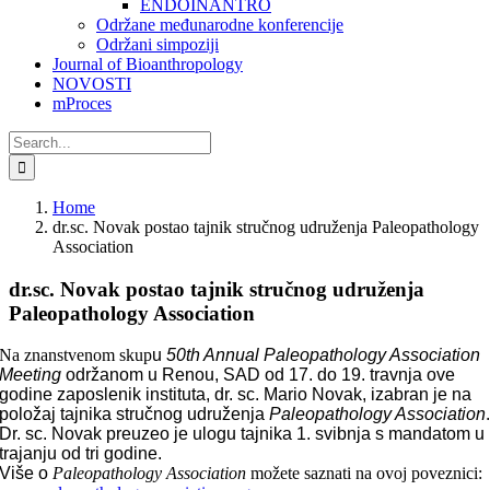
ENDOINANTRO
Održane međunarodne konferencije
Održani simpoziji
Journal of Bioanthropology
NOVOSTI
mProces
Search
for:
Home
dr.sc. Novak postao tajnik stručnog udruženja Paleopathology
Association
dr.sc. Novak postao tajnik stručnog udruženja
Paleopathology Association
Na znanstvenom skup
u
50th Annual Paleopathology Association
Meeting
održanom u Renou, SAD od 17. do 19. travnja ove
godine zaposlenik instituta, dr. sc. Mario Novak, izabran je na
položaj tajnika stručnog udruženja
Paleopathology Association
Dr. sc. Novak preuzeo je ulogu tajnika 1. svibnja s mandatom u
trajanju od tri godine.
Više o
Paleopathology Association
možete saznati na ovoj poveznici: