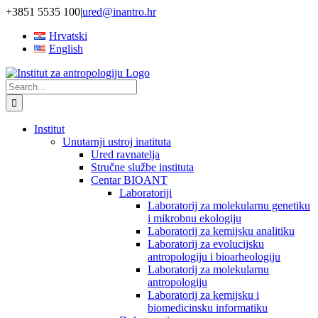
Skip
+3851 5535 100
|
ured@inantro.hr
to
Hrvatski
content
English
Search
for:
Institut
Unutarnji ustroj inatituta
Ured ravnatelja
Stručne službe instituta
Centar BIOANT
Laboratoriji
Laboratorij za molekularnu genetiku
i mikrobnu ekologiju
Laboratorij za kemijsku analitiku
Laboratorij za evolucijsku
antropologiju i bioarheologiju
Laboratorij za molekularnu
antropologiju
Laboratorij za kemijsku i
biomedicinsku informatiku