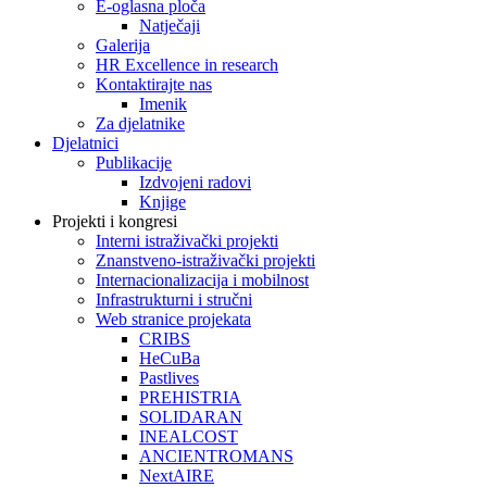
E-oglasna ploča
Natječaji
Galerija
HR Excellence in research
Kontaktirajte nas
Imenik
Za djelatnike
Djelatnici
Publikacije
Izdvojeni radovi
Knjige
Projekti i kongresi
Interni istraživački projekti
Znanstveno-istraživački projekti
Internacionalizacija i mobilnost
Infrastrukturni i stručni
Web stranice projekata
CRIBS
HeCuBa
Pastlives
PREHISTRIA
SOLIDARAN
INEALCOST
ANCIENTROMANS
NextAIRE