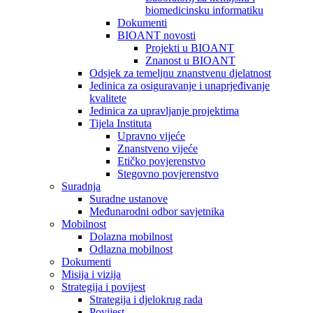
biomedicinsku informatiku
Dokumenti
BIOANT novosti
Projekti u BIOANT
Znanost u BIOANT
Odsjek za temeljnu znanstvenu djelatnost
Jedinica za osiguravanje i unaprjeđivanje
kvalitete
Jedinica za upravljanje projektima
Tijela Instituta
Upravno vijeće
Znanstveno vijeće
Etičko povjerenstvo
Stegovno povjerenstvo
Suradnja
Suradne ustanove
Međunarodni odbor savjetnika
Mobilnost
Dolazna mobilnost
Odlazna mobilnost
Dokumenti
Misija i vizija
Strategija i povijest
Strategija i djelokrug rada
Povijest