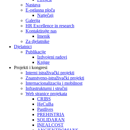
Nastava
E-oglasna ploča
Natječaji
Galerija
HR Excellence in research
Kontaktirajte nas
Imenik
Za djelatnike
Djelatnici
Publikacije
Izdvojeni radovi
Knjige
Projekti i kongresi
Interni istraživački projekti
Znanstveno-istraživački projekti
Internacionalizacija i mobilnost
Infrastrukturni i stručni
Web stranice projekata
CRIBS
HeCuBa
Pastlives
PREHISTRIA
SOLIDARAN
INEALCOST