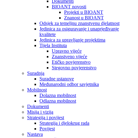
Dokumenti
BIOANT novosti
Projekti u BIOANT
Znanost u BIOANT
Odsjek za temeljnu znanstvenu djelatnost
Jedinica za osiguravanje i unaprjeđivanje
kvalitete
Jedinica za upravljanje projektima
Tijela Instituta
Upravno vijeće
Znanstveno vijeće
Etičko povjerenstvo
Stegovno povjerenstvo
Suradnja
Suradne ustanove
Međunarodni odbor savjetnika
Mobilnost
Dolazna mobilnost
Odlazna mobilnost
Dokumenti
Misija i vizija
Strategija i povijest
Strategija i djelokrug rada
Povijest
Nastava