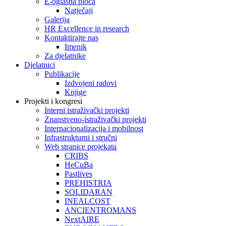
E-oglasna ploča
Natječaji
Galerija
HR Excellence in research
Kontaktirajte nas
Imenik
Za djelatnike
Djelatnici
Publikacije
Izdvojeni radovi
Knjige
Projekti i kongresi
Interni istraživački projekti
Znanstveno-istraživački projekti
Internacionalizacija i mobilnost
Infrastrukturni i stručni
Web stranice projekata
CRIBS
HeCuBa
Pastlives
PREHISTRIA
SOLIDARAN
INEALCOST
ANCIENTROMANS
NextAIRE