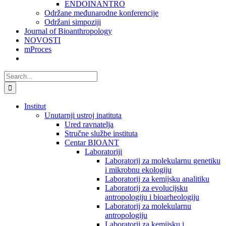
ENDOINANTRO
Održane međunarodne konferencije
Održani simpoziji
Journal of Bioanthropology
NOVOSTI
mProces
Search
for:
Institut
Unutarnji ustroj inatituta
Ured ravnatelja
Stručne službe instituta
Centar BIOANT
Laboratoriji
Laboratorij za molekularnu genetiku
i mikrobnu ekologiju
Laboratorij za kemijsku analitiku
Laboratorij za evolucijsku
antropologiju i bioarheologiju
Laboratorij za molekularnu
antropologiju
Laboratorij za kemijsku i