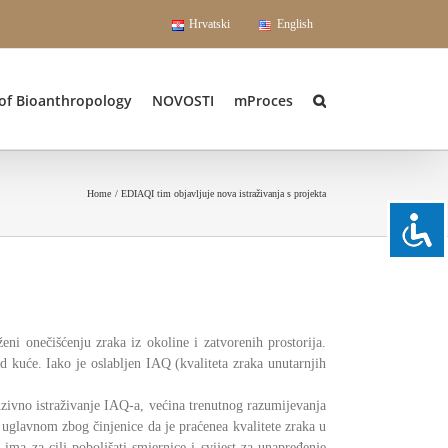
Hrvatski
English
 of Bioanthropology
NOVOSTI
mProces
Home
EDIAQI tim objavljuje nova istraživanja s projekta
eni onečišćenju zraka iz okoline i zatvorenih prostorija.
kuće. Iako je oslabljen IAQ (kvaliteta zraka unutarnjih
tenzivno istraživanje IAQ-a, većina trenutnog razumijevanja
a, uglavnom zbog činjenice da je praćenea kvalitete zraka u
ma za cilj poboljšati smjernice i svijest za unapređenje