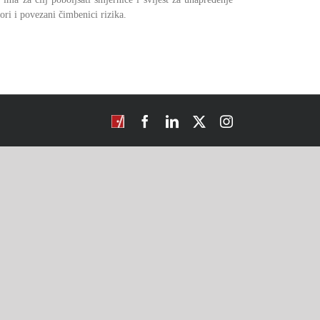
ori i povezani čimbenici rizika.
CROSBI
Facebook
LinkedIn
X
Instagram