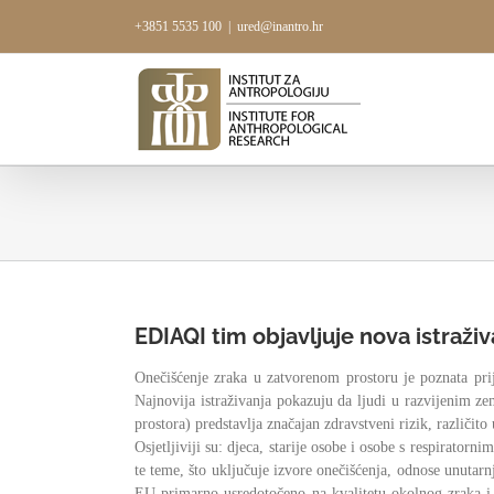
Skip
+3851 5535 100
|
ured@inantro.hr
to
content
EDIAQI tim objavljuje nova istraživ
Onečišćenje zraka u zatvorenom prostoru je poznata prije
Najnovija istraživanja pokazuju da ljudi u razvijenim 
prostora) predstavlja značajan zdravstveni rizik, različito
Osjetljiviji su: djeca, starije osobe i osobe s respirator
te teme, što uključuje izvore onečišćenja, odnose unutarnj
EU primarno usredotočeno na kvalitetu okolnog zraka i r