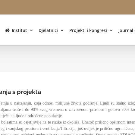
Institut
Djelatnici
Projekti i kongresi
Journal
anja s projekta
tnja u nastajanju, koja odnosi milijune života godišnje. Ljudi su stalno izlož
zemljama troše i do 90% svog vremena u zatvorenom prostoru i gotovo 70% kod 
 utječe na ljude i određene populacije.
nim bolestima su osjetljivije na te rizike iz okoliša. Unatoč prilično opširnom in
eg i vanjskog prostora i ventilacija/filtracija, još uvijek je prilično ograničen
egulatorni zahtjevi nedostaju za unutarnja okruženja. Stoga projekt EDIAQI i