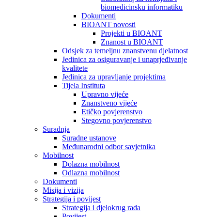
biomedicinsku informatiku
Dokumenti
BIOANT novosti
Projekti u BIOANT
Znanost u BIOANT
Odsjek za temeljnu znanstvenu djelatnost
Jedinica za osiguravanje i unaprjeđivanje
kvalitete
Jedinica za upravljanje projektima
Tijela Instituta
Upravno vijeće
Znanstveno vijeće
Etičko povjerenstvo
Stegovno povjerenstvo
Suradnja
Suradne ustanove
Međunarodni odbor savjetnika
Mobilnost
Dolazna mobilnost
Odlazna mobilnost
Dokumenti
Misija i vizija
Strategija i povijest
Strategija i djelokrug rada
Povijest