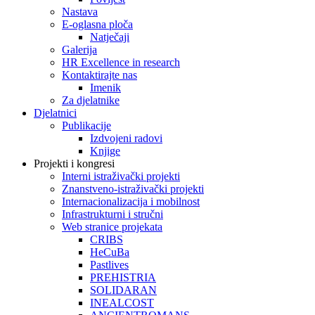
Nastava
E-oglasna ploča
Natječaji
Galerija
HR Excellence in research
Kontaktirajte nas
Imenik
Za djelatnike
Djelatnici
Publikacije
Izdvojeni radovi
Knjige
Projekti i kongresi
Interni istraživački projekti
Znanstveno-istraživački projekti
Internacionalizacija i mobilnost
Infrastrukturni i stručni
Web stranice projekata
CRIBS
HeCuBa
Pastlives
PREHISTRIA
SOLIDARAN
INEALCOST