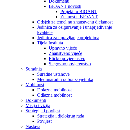
Dokumenti
BIOANT novosti
Projekti u BIOANT
Znanost u BIOANT
Odsjek za temeljnu znanstvenu djelatnost
Jedinica za osiguravanje i unaprjeđivanje
kvalitete
Jedinica za upravljanje projektima
Tijela Instituta
Upravno vijeće
Znanstveno vijeće
Etičko povjerenstvo
Stegovno povjerenstvo
Suradnja
Suradne ustanove
Međunarodni odbor savjetnika
Mobilnost
Dolazna mobilnost
Odlazna mobilnost
Dokumenti
Misija i vizija
Strategija i povijest
Strategija i djelokrug rada
Povijest
Nastava