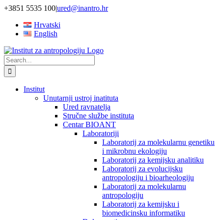
Skip
+3851 5535 100
|
ured@inantro.hr
to
Hrvatski
content
English
Search
for:
Institut
Unutarnji ustroj inatituta
Ured ravnatelja
Stručne službe instituta
Centar BIOANT
Laboratoriji
Laboratorij za molekularnu genetiku
i mikrobnu ekologiju
Laboratorij za kemijsku analitiku
Laboratorij za evolucijsku
antropologiju i bioarheologiju
Laboratorij za molekularnu
antropologiju
Laboratorij za kemijsku i
biomedicinsku informatiku