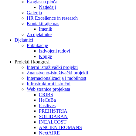
E-oglasna ploča
Natječaji
Galerija
HR Excellence in research
Kontaktirajte nas
Imenik
Za djelatnike
Djelatnici
Publikacije
Izdvojeni radovi
Knjige
Projekti i kongresi
Interni istraživački projekti
Znanstveno-istraživački projekti
Internacionalizacija i mobilnost
Infrastrukturni i stručni
Web stranice projekata
CRIBS
HeCuBa
Pastlives
PREHISTRIA
SOLIDARAN
INEALCOST
ANCIENTROMANS
NextAIRE