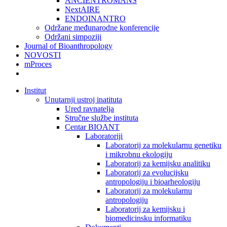
ANCIENTROMANS
NextAIRE
ENDOINANTRO
Održane međunarodne konferencije
Održani simpoziji
Journal of Bioanthropology
NOVOSTI
mProces
Institut
Unutarnji ustroj inatituta
Ured ravnatelja
Stručne službe instituta
Centar BIOANT
Laboratoriji
Laboratorij za molekularnu genetiku
i mikrobnu ekologiju
Laboratorij za kemijsku analitiku
Laboratorij za evolucijsku
antropologiju i bioarheologiju
Laboratorij za molekularnu
antropologiju
Laboratorij za kemijsku i
biomedicinsku informatiku