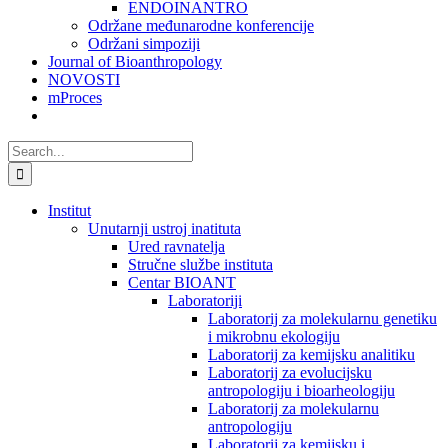
ENDOINANTRO
Održane međunarodne konferencije
Održani simpoziji
Journal of Bioanthropology
NOVOSTI
mProces
Search
for:
Institut
Unutarnji ustroj inatituta
Ured ravnatelja
Stručne službe instituta
Centar BIOANT
Laboratoriji
Laboratorij za molekularnu genetiku
i mikrobnu ekologiju
Laboratorij za kemijsku analitiku
Laboratorij za evolucijsku
antropologiju i bioarheologiju
Laboratorij za molekularnu
antropologiju
Laboratorij za kemijsku i