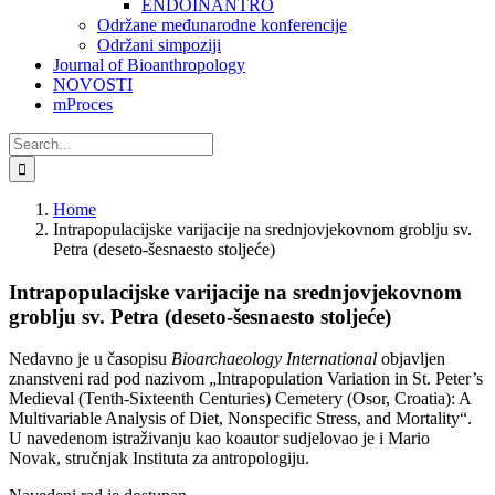
ENDOINANTRO
Održane međunarodne konferencije
Održani simpoziji
Journal of Bioanthropology
NOVOSTI
mProces
Search
for:
Home
Intrapopulacijske varijacije na srednjovjekovnom groblju sv.
Petra (deseto-šesnaesto stoljeće)
Intrapopulacijske varijacije na srednjovjekovnom
groblju sv. Petra (deseto-šesnaesto stoljeće)
Nedavno je u časopisu
Bioarchaeology International
objavljen
znanstveni rad pod nazivom „Intrapopulation Variation in St. Peter’s
Medieval (Tenth-Sixteenth Centuries) Cemetery (Osor, Croatia): A
Multivariable Analysis of Diet, Nonspecific Stress, and Mortality“.
U navedenom istraživanju kao koautor sudjelovao je i Mario
Novak, stručnjak Instituta za antropologiju.