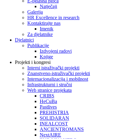
E-oglasna ploča
Natječaji
Galerija
HR Excellence in research
Kontaktirajte nas
Imenik
Za djelatnike
Djelatnici
Publikacije
Izdvojeni radovi
Knjige
Projekti i kongresi
Interni istraživački projekti
Znanstveno-istraživački projekti
Internacionalizacija i mobilnost
Infrastrukturni i stručni
Web stranice projekata
CRIBS
HeCuBa
Pastlives
PREHISTRIA
SOLIDARAN
INEALCOST
ANCIENTROMANS
NextAIRE