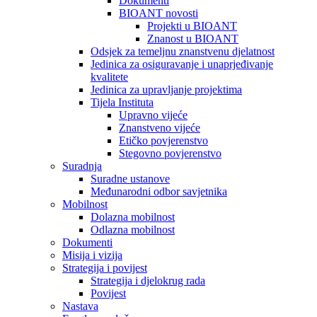
Dokumenti
BIOANT novosti
Projekti u BIOANT
Znanost u BIOANT
Odsjek za temeljnu znanstvenu djelatnost
Jedinica za osiguravanje i unaprjeđivanje
kvalitete
Jedinica za upravljanje projektima
Tijela Instituta
Upravno vijeće
Znanstveno vijeće
Etičko povjerenstvo
Stegovno povjerenstvo
Suradnja
Suradne ustanove
Međunarodni odbor savjetnika
Mobilnost
Dolazna mobilnost
Odlazna mobilnost
Dokumenti
Misija i vizija
Strategija i povijest
Strategija i djelokrug rada
Povijest
Nastava