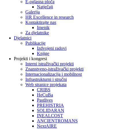
E-oglasna ploča
Natječaji
Galerija
HR Excellence in research
Kontaktirajte nas
Imenik
Za djelatnike
Djelatnici
Publikacije
Izdvojeni radovi
Knjige
Projekti i kongresi
Interni istraživački projekti
Znanstveno-istraživački projekti
Internacionalizacija i mobilnost
Infrastrukturni i stručni
Web stranice projekata
CRIBS
HeCuBa
Pastlives
PREHISTRIA
SOLIDARAN
INEALCOST
ANCIENTROMANS
NextAIRE