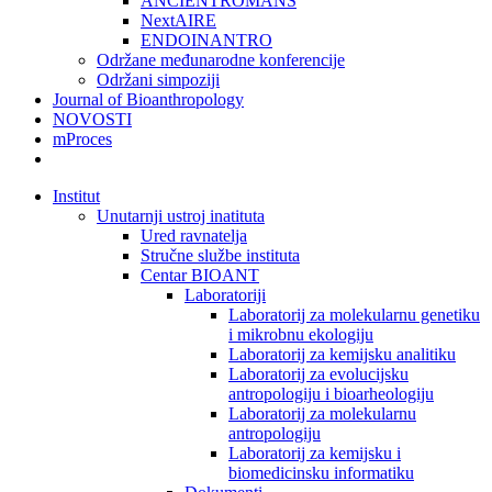
ANCIENTROMANS
NextAIRE
ENDOINANTRO
Održane međunarodne konferencije
Održani simpoziji
Journal of Bioanthropology
NOVOSTI
mProces
Institut
Unutarnji ustroj inatituta
Ured ravnatelja
Stručne službe instituta
Centar BIOANT
Laboratoriji
Laboratorij za molekularnu genetiku
i mikrobnu ekologiju
Laboratorij za kemijsku analitiku
Laboratorij za evolucijsku
antropologiju i bioarheologiju
Laboratorij za molekularnu
antropologiju
Laboratorij za kemijsku i
biomedicinsku informatiku