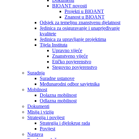
Dokumenti
BIOANT novosti
Projekti u BIOANT
Znanost u BIOANT
Odsjek za temeljnu znanstvenu djelatnost
Jedinica za osiguravanje i unaprjeđivanje
kvalitete
Jedinica za upravljanje projektima
Tijela Instituta
Upravno vijeće
Znanstveno vijeće
Etičko povjerenstvo
Stegovno povjerenstvo
Suradnja
Suradne ustanove
Međunarodni odbor savjetnika
Mobilnost
Dolazna mobilnost
Odlazna mobilnost
Dokumenti
Misija i vizija
Strategija i povijest
Strategija i djelokrug rada
Povijest
Nastava