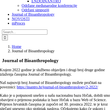
ENDOINANTRO
Održane međunarodne konferencije
Održani simpoziji
Journal of Bioanthropology
NOVOSTI
mProces
Search
for:
Home
Journal of Bioanthropology
Journal of Bioanthropology
Krajem 2022 godine je službeno objavljen i drugi broj druge godine
izlaženja časopisa Journal of Bioanthropology.
Naš najnoviji broj Journal of Bioanthropology možete pročitati na
poveznici:
https://inantro.hr/journal-of-bioanthropology/2-2022/
Kako je u potpunosti unešen u našu nacionalnu bazu Hrčak, dobili sm
obavijest o prijenosu podataka iz baze Hrčak u bazu Web of Science.
Prijenos hrvatskih časopisa je započet od 30. prosinca 2022. te je kroz
siječanj uneseno oko stotinjak naslova. Očekujemo kako će uskoro i