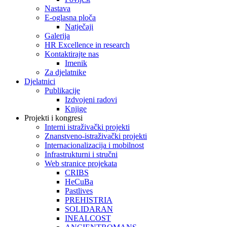
Nastava
E-oglasna ploča
Natječaji
Galerija
HR Excellence in research
Kontaktirajte nas
Imenik
Za djelatnike
Djelatnici
Publikacije
Izdvojeni radovi
Knjige
Projekti i kongresi
Interni istraživački projekti
Znanstveno-istraživački projekti
Internacionalizacija i mobilnost
Infrastrukturni i stručni
Web stranice projekata
CRIBS
HeCuBa
Pastlives
PREHISTRIA
SOLIDARAN
INEALCOST