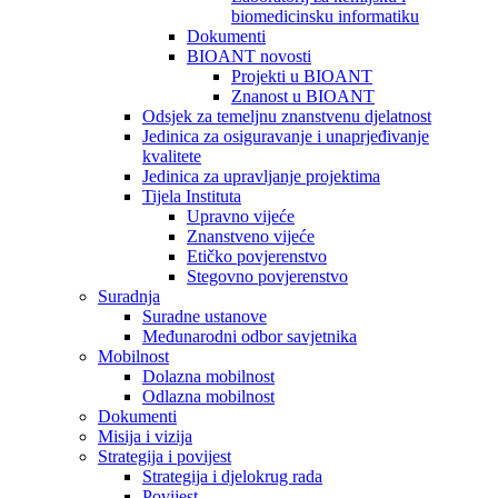
biomedicinsku informatiku
Dokumenti
BIOANT novosti
Projekti u BIOANT
Znanost u BIOANT
Odsjek za temeljnu znanstvenu djelatnost
Jedinica za osiguravanje i unaprjeđivanje
kvalitete
Jedinica za upravljanje projektima
Tijela Instituta
Upravno vijeće
Znanstveno vijeće
Etičko povjerenstvo
Stegovno povjerenstvo
Suradnja
Suradne ustanove
Međunarodni odbor savjetnika
Mobilnost
Dolazna mobilnost
Odlazna mobilnost
Dokumenti
Misija i vizija
Strategija i povijest
Strategija i djelokrug rada
Povijest