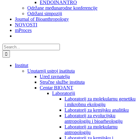
ENDOINANTRO
Održane međunarodne konferencije
Održani simpoziji
Journal of Bioanthropology
NOVOSTI
mProces
Search
for:
Institut
Unutarnji ustroj inatituta
Ured ravnatelja
Stručne službe instituta
Centar BIOANT
Laboratoriji
Laboratorij za molekularnu genetiku
i mikrobnu ekologiju
Laboratorij za kemijsku analitiku
Laboratorij za evolucijsku
antropologiju i bioarheologiju
Laboratorij za molekularnu
antropologiju
Laboratorij za kemijsku i