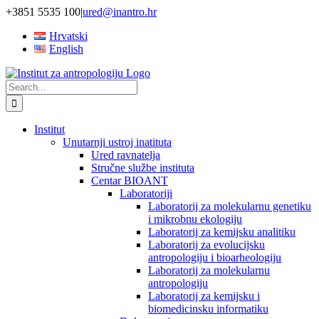
Skip
+3851 5535 100
|
ured@inantro.hr
to
Hrvatski
content
English
Search
for:
Institut
Unutarnji ustroj inatituta
Ured ravnatelja
Stručne službe instituta
Centar BIOANT
Laboratoriji
Laboratorij za molekularnu genetiku
i mikrobnu ekologiju
Laboratorij za kemijsku analitiku
Laboratorij za evolucijsku
antropologiju i bioarheologiju
Laboratorij za molekularnu
antropologiju
Laboratorij za kemijsku i
biomedicinsku informatiku