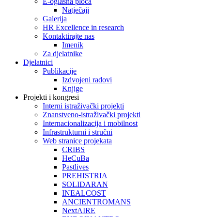
E-oglasna ploča
Natječaji
Galerija
HR Excellence in research
Kontaktirajte nas
Imenik
Za djelatnike
Djelatnici
Publikacije
Izdvojeni radovi
Knjige
Projekti i kongresi
Interni istraživački projekti
Znanstveno-istraživački projekti
Internacionalizacija i mobilnost
Infrastrukturni i stručni
Web stranice projekata
CRIBS
HeCuBa
Pastlives
PREHISTRIA
SOLIDARAN
INEALCOST
ANCIENTROMANS
NextAIRE