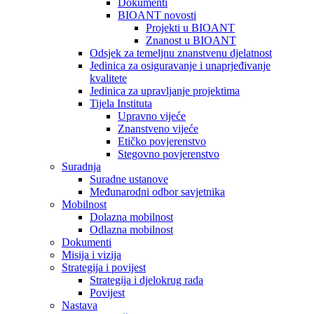
Dokumenti
BIOANT novosti
Projekti u BIOANT
Znanost u BIOANT
Odsjek za temeljnu znanstvenu djelatnost
Jedinica za osiguravanje i unaprjeđivanje
kvalitete
Jedinica za upravljanje projektima
Tijela Instituta
Upravno vijeće
Znanstveno vijeće
Etičko povjerenstvo
Stegovno povjerenstvo
Suradnja
Suradne ustanove
Međunarodni odbor savjetnika
Mobilnost
Dolazna mobilnost
Odlazna mobilnost
Dokumenti
Misija i vizija
Strategija i povijest
Strategija i djelokrug rada
Povijest
Nastava