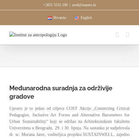
Skip
+3851 5535 100
|
ured@inantro.hr
to
content
Hrvatski
English
Međunarodna suradnja za održivije
gradove
Upravo je to jedan od ciljeva COST Akcije „Connecting Critical
Pedagogies, Inclusive Art Forms and Alternative Barometers for
Urban Sustainability“ koji se održao na Arhitektonskom fakultetu
Univerziteta u Beogradu, 29. i 30. lipnja. Na sastanku je sudjelovala
dr. sc. Morana Jarec, voditeljica projekta SUSTAINWELL, zajedno