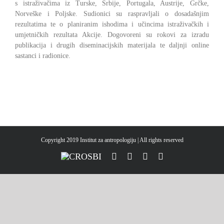
s istraživačima iz Turske, Srbije, Portugala, Austrije, Grčke,
Norveške i Poljske. Sudionici su raspravljali o dosadašnjim
rezultatima te o planiranim ishodima i učincima istraživačkih i
umjetničkih rezultata Akcije. Dogovoreni su rokovi za izradu
publikacija i drugih diseminacijskih materijala te daljnji online
sastanci i radionice.
Copyright 2019 Institut za antropologiju | All rights reserved
CROSBI
Facebook
LinkedIn
X
Instagram