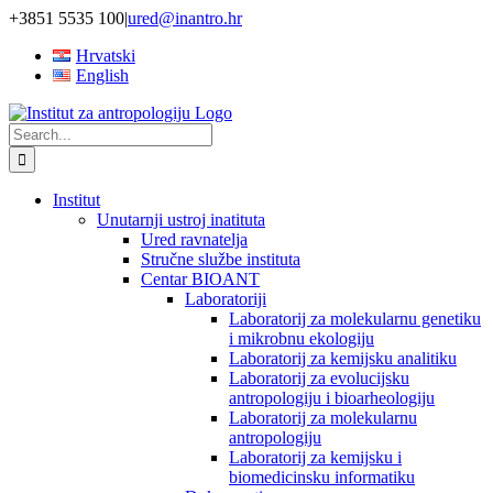
Skip
+3851 5535 100
|
ured@inantro.hr
to
Hrvatski
content
English
Search
for:
Institut
Unutarnji ustroj inatituta
Ured ravnatelja
Stručne službe instituta
Centar BIOANT
Laboratoriji
Laboratorij za molekularnu genetiku
i mikrobnu ekologiju
Laboratorij za kemijsku analitiku
Laboratorij za evolucijsku
antropologiju i bioarheologiju
Laboratorij za molekularnu
antropologiju
Laboratorij za kemijsku i
biomedicinsku informatiku