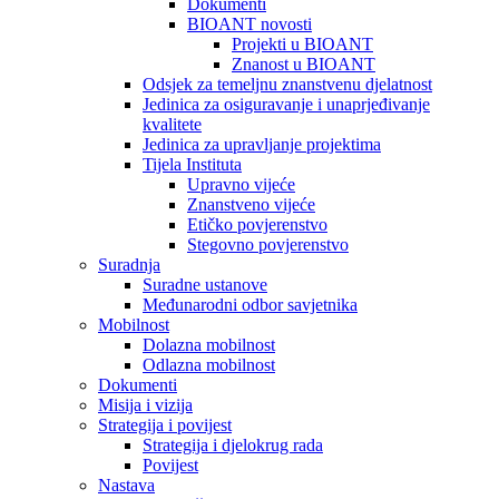
Dokumenti
BIOANT novosti
Projekti u BIOANT
Znanost u BIOANT
Odsjek za temeljnu znanstvenu djelatnost
Jedinica za osiguravanje i unaprjeđivanje
kvalitete
Jedinica za upravljanje projektima
Tijela Instituta
Upravno vijeće
Znanstveno vijeće
Etičko povjerenstvo
Stegovno povjerenstvo
Suradnja
Suradne ustanove
Međunarodni odbor savjetnika
Mobilnost
Dolazna mobilnost
Odlazna mobilnost
Dokumenti
Misija i vizija
Strategija i povijest
Strategija i djelokrug rada
Povijest
Nastava