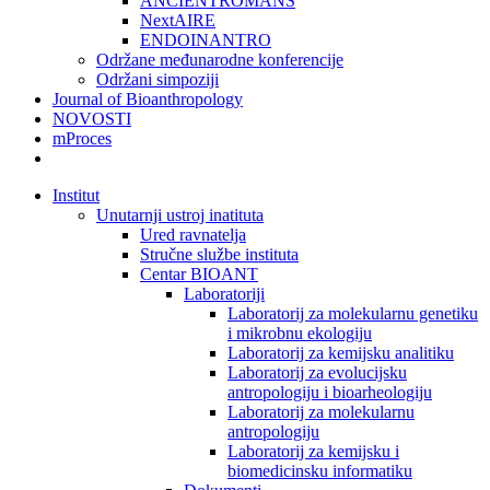
ANCIENTROMANS
NextAIRE
ENDOINANTRO
Održane međunarodne konferencije
Održani simpoziji
Journal of Bioanthropology
NOVOSTI
mProces
Institut
Unutarnji ustroj inatituta
Ured ravnatelja
Stručne službe instituta
Centar BIOANT
Laboratoriji
Laboratorij za molekularnu genetiku
i mikrobnu ekologiju
Laboratorij za kemijsku analitiku
Laboratorij za evolucijsku
antropologiju i bioarheologiju
Laboratorij za molekularnu
antropologiju
Laboratorij za kemijsku i
biomedicinsku informatiku