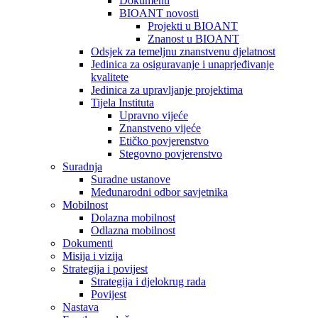
Dokumenti
BIOANT novosti
Projekti u BIOANT
Znanost u BIOANT
Odsjek za temeljnu znanstvenu djelatnost
Jedinica za osiguravanje i unaprjeđivanje
kvalitete
Jedinica za upravljanje projektima
Tijela Instituta
Upravno vijeće
Znanstveno vijeće
Etičko povjerenstvo
Stegovno povjerenstvo
Suradnja
Suradne ustanove
Međunarodni odbor savjetnika
Mobilnost
Dolazna mobilnost
Odlazna mobilnost
Dokumenti
Misija i vizija
Strategija i povijest
Strategija i djelokrug rada
Povijest
Nastava