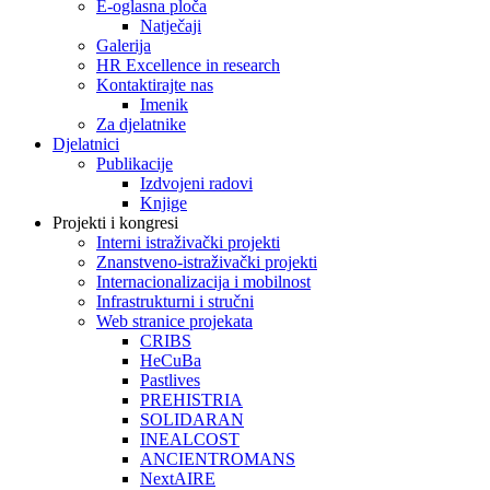
E-oglasna ploča
Natječaji
Galerija
HR Excellence in research
Kontaktirajte nas
Imenik
Za djelatnike
Djelatnici
Publikacije
Izdvojeni radovi
Knjige
Projekti i kongresi
Interni istraživački projekti
Znanstveno-istraživački projekti
Internacionalizacija i mobilnost
Infrastrukturni i stručni
Web stranice projekata
CRIBS
HeCuBa
Pastlives
PREHISTRIA
SOLIDARAN
INEALCOST
ANCIENTROMANS
NextAIRE