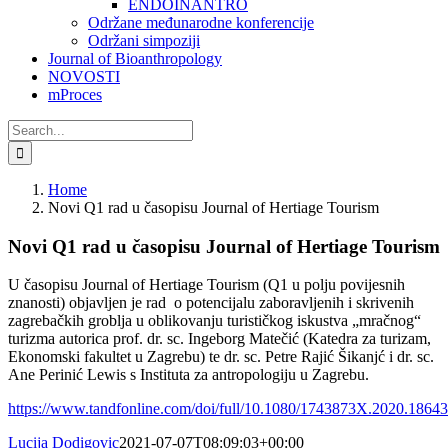
ENDOINANTRO
Održane međunarodne konferencije
Održani simpoziji
Journal of Bioanthropology
NOVOSTI
mProces
Search
for:
Home
Novi Q1 rad u časopisu Journal of Hertiage Tourism
Novi Q1 rad u časopisu Journal of Hertiage Tourism
U časopisu Journal of Hertiage Tourism (Q1 u polju povijesnih
znanosti) objavljen je rad o potencijalu zaboravljenih i skrivenih
zagrebačkih groblja u oblikovanju turističkog iskustva „mračnog“
turizma autorica prof. dr. sc. Ingeborg Matečić (Katedra za turizam,
Ekonomski fakultet u Zagrebu) te dr. sc. Petre Rajić Šikanjć i dr. sc.
Ane Perinić Lewis s Instituta za antropologiju u Zagrebu.
https://www.tandfonline.com/doi/full/10.1080/1743873X.2020.1864
Lucija Dodigovic
2021-07-07T08:09:03+00:00