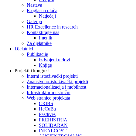
Nastava
E-oglasna ploča
Natječaji
Galerija
HR Excellence in research
Kontaktirajte nas
Imenik
Za djelatnike
Djelatnici
Publikacije
Izdvojeni radovi
Knjige
Projekti i kongresi
Interni istraživački projekti
Znanstveno-istraživački projekti
Internacionalizacija i mobilnost
Infrastrukturni i stručni
Web stranice projekata
CRIBS
HeCuBa
Pastlives
PREHISTRIA
SOLIDARAN
INEALCOST