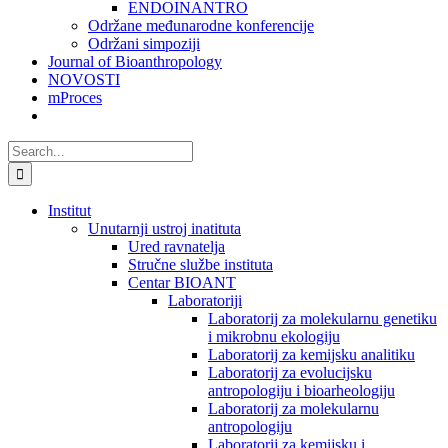
ENDOINANTRO
Održane međunarodne konferencije
Održani simpoziji
Journal of Bioanthropology
NOVOSTI
mProces
Search
for:
Institut
Unutarnji ustroj inatituta
Ured ravnatelja
Stručne službe instituta
Centar BIOANT
Laboratoriji
Laboratorij za molekularnu genetiku
i mikrobnu ekologiju
Laboratorij za kemijsku analitiku
Laboratorij za evolucijsku
antropologiju i bioarheologiju
Laboratorij za molekularnu
antropologiju
Laboratorij za kemijsku i