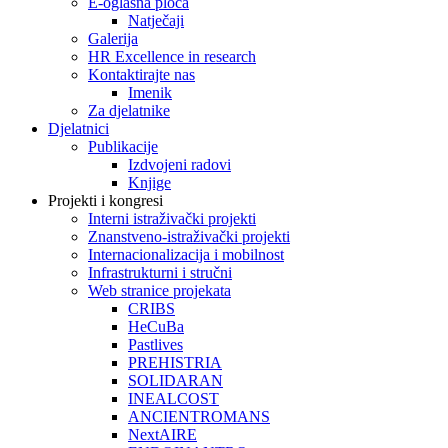
E-oglasna ploča
Natječaji
Galerija
HR Excellence in research
Kontaktirajte nas
Imenik
Za djelatnike
Djelatnici
Publikacije
Izdvojeni radovi
Knjige
Projekti i kongresi
Interni istraživački projekti
Znanstveno-istraživački projekti
Internacionalizacija i mobilnost
Infrastrukturni i stručni
Web stranice projekata
CRIBS
HeCuBa
Pastlives
PREHISTRIA
SOLIDARAN
INEALCOST
ANCIENTROMANS
NextAIRE