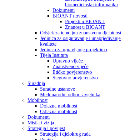
biomedicinsku informatiku
Dokumenti
BIOANT novosti
Projekti u BIOANT
Znanost u BIOANT
Odsjek za temeljnu znanstvenu djelatnost
Jedinica za osiguravanje i unaprjeđivanje
kvalitete
Jedinica za upravljanje projektima
Tijela Instituta
Upravno vijeće
Znanstveno vijeće
Etičko povjerenstvo
Stegovno povjerenstvo
Suradnja
Suradne ustanove
Međunarodni odbor savjetnika
Mobilnost
Dolazna mobilnost
Odlazna mobilnost
Dokumenti
Misija i vizija
Strategija i povijest
Strategija i djelokrug rada
Povijest