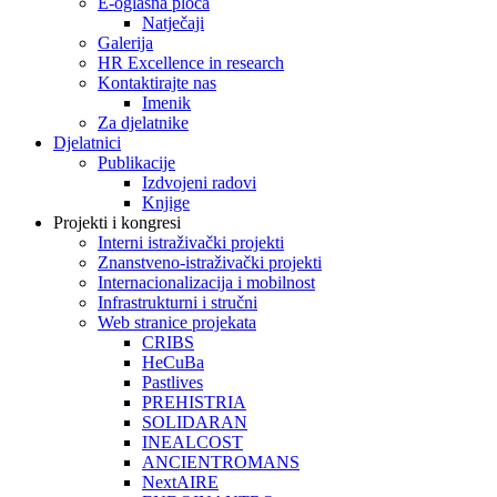
E-oglasna ploča
Natječaji
Galerija
HR Excellence in research
Kontaktirajte nas
Imenik
Za djelatnike
Djelatnici
Publikacije
Izdvojeni radovi
Knjige
Projekti i kongresi
Interni istraživački projekti
Znanstveno-istraživački projekti
Internacionalizacija i mobilnost
Infrastrukturni i stručni
Web stranice projekata
CRIBS
HeCuBa
Pastlives
PREHISTRIA
SOLIDARAN
INEALCOST
ANCIENTROMANS
NextAIRE