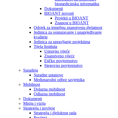
biomedicinsku informatiku
Dokumenti
BIOANT novosti
Projekti u BIOANT
Znanost u BIOANT
Odsjek za temeljnu znanstvenu djelatnost
Jedinica za osiguravanje i unaprjeđivanje
kvalitete
Jedinica za upravljanje projektima
Tijela Instituta
Upravno vijeće
Znanstveno vijeće
Etičko povjerenstvo
Stegovno povjerenstvo
Suradnja
Suradne ustanove
Međunarodni odbor savjetnika
Mobilnost
Dolazna mobilnost
Odlazna mobilnost
Dokumenti
Misija i vizija
Strategija i povijest
Strategija i djelokrug rada
Povijest