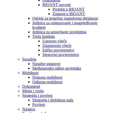
Dokumenti
BIOANT novosti
Projekti u BIOANT
Znanost u BIOANT
Odsjek za temeljnu znanstvenu djelatnost
Jedinica za osiguravanje i unaprjeđivanje
kvalitete
Jedinica za upravljanje projektima
Tijela Instituta
Upravno vijeće
Znanstveno vijeće
Etičko povjerenstvo
Stegovno povjerenstvo
Suradnja
Suradne ustanove
Međunarodni odbor savjetnika
Mobilnost
Dolazna mobilnost
Odlazna mobilnost
Dokumenti
Misija i vizija
Strategija i povijest
Strategija i djelokrug rada
Povijest
Nastava