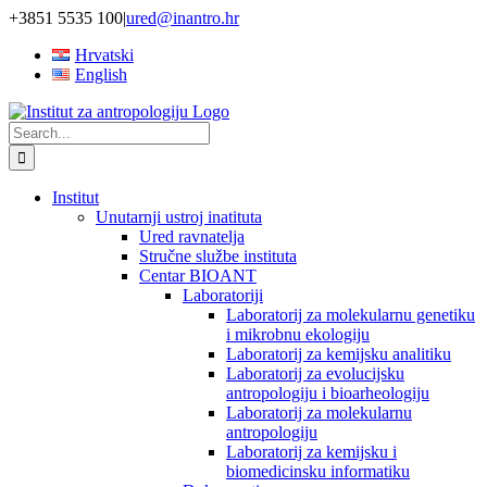
Skip
+3851 5535 100
|
ured@inantro.hr
to
Hrvatski
content
English
Search
for:
Institut
Unutarnji ustroj inatituta
Ured ravnatelja
Stručne službe instituta
Centar BIOANT
Laboratoriji
Laboratorij za molekularnu genetiku
i mikrobnu ekologiju
Laboratorij za kemijsku analitiku
Laboratorij za evolucijsku
antropologiju i bioarheologiju
Laboratorij za molekularnu
antropologiju
Laboratorij za kemijsku i
biomedicinsku informatiku