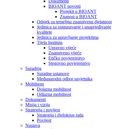
Dokumenti
BIOANT novosti
Projekti u BIOANT
Znanost u BIOANT
Odsjek za temeljnu znanstvenu djelatnost
Jedinica za osiguravanje i unaprjeđivanje
kvalitete
Jedinica za upravljanje projektima
Tijela Instituta
Upravno vijeće
Znanstveno vijeće
Etičko povjerenstvo
Stegovno povjerenstvo
Suradnja
Suradne ustanove
Međunarodni odbor savjetnika
Mobilnost
Dolazna mobilnost
Odlazna mobilnost
Dokumenti
Misija i vizija
Strategija i povijest
Strategija i djelokrug rada
Povijest
Nastava