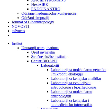
ANCIENTROMANS
NextAIRE
ENDOINANTRO
Održane međunarodne konferencije
Održani simpoziji
Journal of Bioanthropology
NOVOSTI
mProces
Institut
Unutarnji ustroj inatituta
Ured ravnatelja
Stručne službe instituta
Centar BIOANT
Laboratoriji
Laboratorij za molekularnu genetiku
i mikrobnu ekologiju
Laboratorij za kemijsku analitiku
Laboratorij za evolucijsku
antropologiju i bioarheologiju
Laboratorij za molekularnu
antropologiju
Laboratorij za kemijsku i
biomedicinsku informatiku