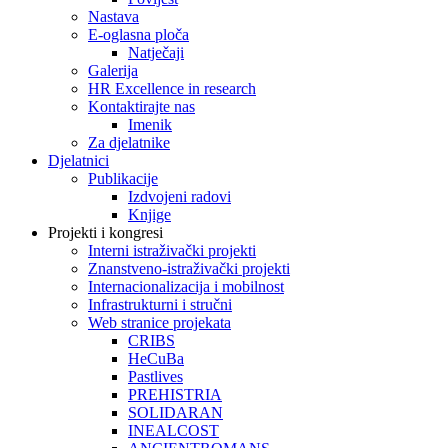
Nastava
E-oglasna ploča
Natječaji
Galerija
HR Excellence in research
Kontaktirajte nas
Imenik
Za djelatnike
Djelatnici
Publikacije
Izdvojeni radovi
Knjige
Projekti i kongresi
Interni istraživački projekti
Znanstveno-istraživački projekti
Internacionalizacija i mobilnost
Infrastrukturni i stručni
Web stranice projekata
CRIBS
HeCuBa
Pastlives
PREHISTRIA
SOLIDARAN
INEALCOST