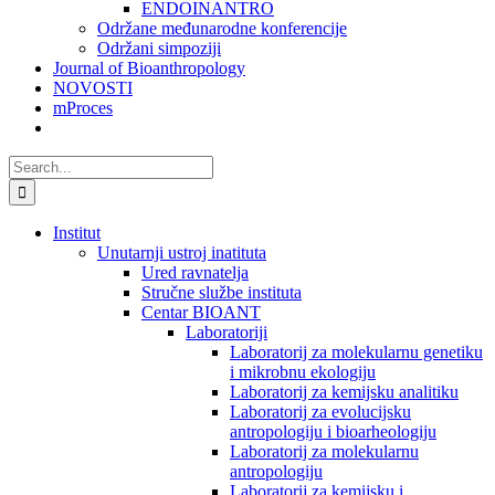
ENDOINANTRO
Održane međunarodne konferencije
Održani simpoziji
Journal of Bioanthropology
NOVOSTI
mProces
Search
for:
Institut
Unutarnji ustroj inatituta
Ured ravnatelja
Stručne službe instituta
Centar BIOANT
Laboratoriji
Laboratorij za molekularnu genetiku
i mikrobnu ekologiju
Laboratorij za kemijsku analitiku
Laboratorij za evolucijsku
antropologiju i bioarheologiju
Laboratorij za molekularnu
antropologiju
Laboratorij za kemijsku i