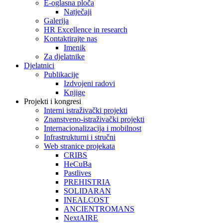
E-oglasna ploča
Natječaji
Galerija
HR Excellence in research
Kontaktirajte nas
Imenik
Za djelatnike
Djelatnici
Publikacije
Izdvojeni radovi
Knjige
Projekti i kongresi
Interni istraživački projekti
Znanstveno-istraživački projekti
Internacionalizacija i mobilnost
Infrastrukturni i stručni
Web stranice projekata
CRIBS
HeCuBa
Pastlives
PREHISTRIA
SOLIDARAN
INEALCOST
ANCIENTROMANS
NextAIRE