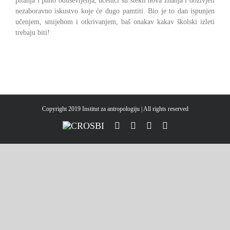
pitanja i puno oduševljenja, učenici su stekli nova znanja i doživjeli
nezaboravno iskustvo koje će dugo pamtiti. Bio je to dan ispunjen
učenjem, smijehom i otkrivanjem, baš onakav kakav školski izleti
trebaju biti!
Copyright 2019 Institut za antropologiju | All rights reserved
CROSBI
Facebook
LinkedIn
X
Instagram