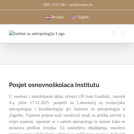
Skip
+3851 5535 100
|
ured@inantro.hr
to
content
Hrvatski
English
Posjet osnovnoškolaca Institutu
U veselom i znatiželjnom duhu, učenici OŠ Ivan Gundulić, razreda
4.a, jučer 17.12.2025. posjetili su Laboratorij za evolucijsku
antropologiju i bioarheologiju pri Institutu za antropologiju u
Zagrebu. Tijekom posjeta mali istraživači imali su priliku zaviriti u
svijet znanosti, upoznati se s radom antropologa te saznati kako se
proučava prošlost čovjeka. Uz zanimljiva objašnjenja, mnoštvo