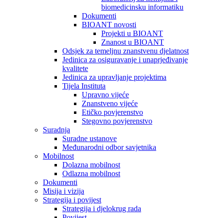
biomedicinsku informatiku
Dokumenti
BIOANT novosti
Projekti u BIOANT
Znanost u BIOANT
Odsjek za temeljnu znanstvenu djelatnost
Jedinica za osiguravanje i unaprjeđivanje
kvalitete
Jedinica za upravljanje projektima
Tijela Instituta
Upravno vijeće
Znanstveno vijeće
Etičko povjerenstvo
Stegovno povjerenstvo
Suradnja
Suradne ustanove
Međunarodni odbor savjetnika
Mobilnost
Dolazna mobilnost
Odlazna mobilnost
Dokumenti
Misija i vizija
Strategija i povijest
Strategija i djelokrug rada
Povijest