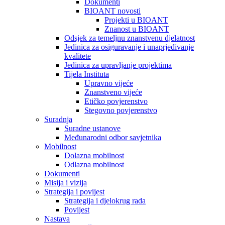
Dokumenti
BIOANT novosti
Projekti u BIOANT
Znanost u BIOANT
Odsjek za temeljnu znanstvenu djelatnost
Jedinica za osiguravanje i unaprjeđivanje
kvalitete
Jedinica za upravljanje projektima
Tijela Instituta
Upravno vijeće
Znanstveno vijeće
Etičko povjerenstvo
Stegovno povjerenstvo
Suradnja
Suradne ustanove
Međunarodni odbor savjetnika
Mobilnost
Dolazna mobilnost
Odlazna mobilnost
Dokumenti
Misija i vizija
Strategija i povijest
Strategija i djelokrug rada
Povijest
Nastava