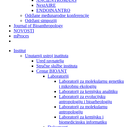
ANCIENTROMANS
NextAIRE
ENDOINANTRO
Održane međunarodne konferencije
Održani simpoziji
Journal of Bioanthropology
NOVOSTI
mProces
Institut
Unutarnji ustroj inatituta
Ured ravnatelja
Stručne službe instituta
Centar BIOANT
Laboratoriji
Laboratorij za molekularnu genetiku
i mikrobnu ekologiju
Laboratorij za kemijsku analitiku
Laboratorij za evolucijsku
antropologiju i bioarheologiju
Laboratorij za molekularnu
antropologiju
Laboratorij za kemijsku i
biomedicinsku informatiku