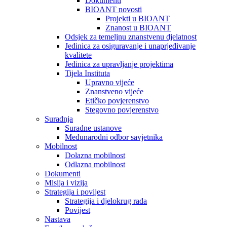
Dokumenti
BIOANT novosti
Projekti u BIOANT
Znanost u BIOANT
Odsjek za temeljnu znanstvenu djelatnost
Jedinica za osiguravanje i unaprjeđivanje
kvalitete
Jedinica za upravljanje projektima
Tijela Instituta
Upravno vijeće
Znanstveno vijeće
Etičko povjerenstvo
Stegovno povjerenstvo
Suradnja
Suradne ustanove
Međunarodni odbor savjetnika
Mobilnost
Dolazna mobilnost
Odlazna mobilnost
Dokumenti
Misija i vizija
Strategija i povijest
Strategija i djelokrug rada
Povijest
Nastava