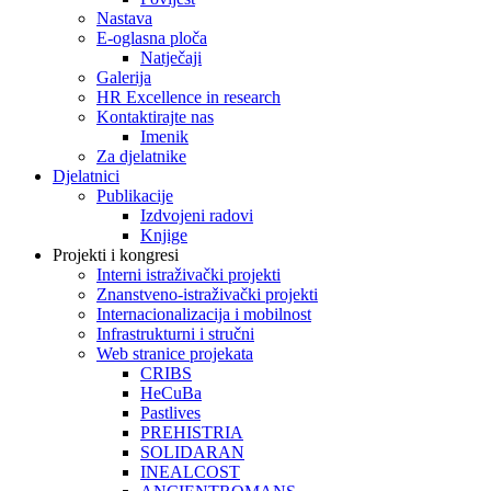
Nastava
E-oglasna ploča
Natječaji
Galerija
HR Excellence in research
Kontaktirajte nas
Imenik
Za djelatnike
Djelatnici
Publikacije
Izdvojeni radovi
Knjige
Projekti i kongresi
Interni istraživački projekti
Znanstveno-istraživački projekti
Internacionalizacija i mobilnost
Infrastrukturni i stručni
Web stranice projekata
CRIBS
HeCuBa
Pastlives
PREHISTRIA
SOLIDARAN
INEALCOST