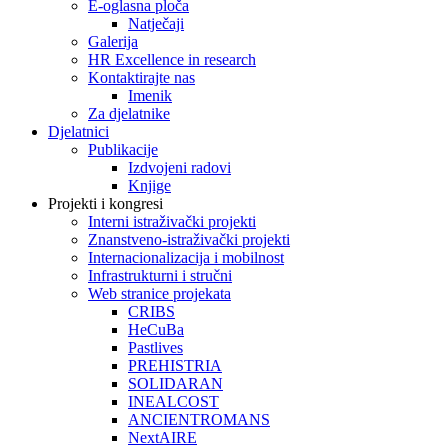
E-oglasna ploča
Natječaji
Galerija
HR Excellence in research
Kontaktirajte nas
Imenik
Za djelatnike
Djelatnici
Publikacije
Izdvojeni radovi
Knjige
Projekti i kongresi
Interni istraživački projekti
Znanstveno-istraživački projekti
Internacionalizacija i mobilnost
Infrastrukturni i stručni
Web stranice projekata
CRIBS
HeCuBa
Pastlives
PREHISTRIA
SOLIDARAN
INEALCOST
ANCIENTROMANS
NextAIRE