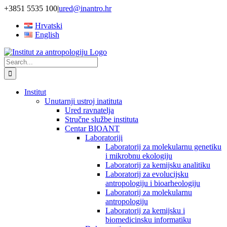
Skip
+3851 5535 100
|
ured@inantro.hr
to
Hrvatski
content
English
Search
for:
Institut
Unutarnji ustroj inatituta
Ured ravnatelja
Stručne službe instituta
Centar BIOANT
Laboratoriji
Laboratorij za molekularnu genetiku
i mikrobnu ekologiju
Laboratorij za kemijsku analitiku
Laboratorij za evolucijsku
antropologiju i bioarheologiju
Laboratorij za molekularnu
antropologiju
Laboratorij za kemijsku i
biomedicinsku informatiku