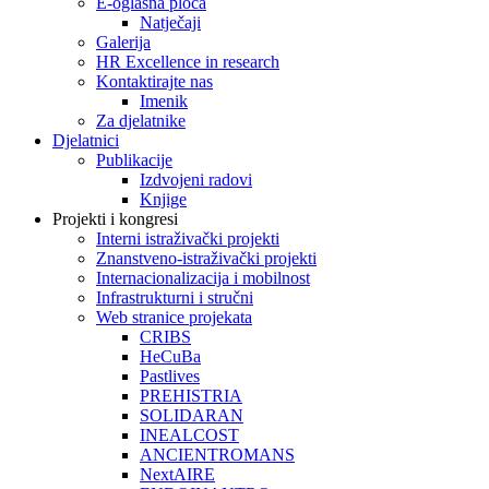
E-oglasna ploča
Natječaji
Galerija
HR Excellence in research
Kontaktirajte nas
Imenik
Za djelatnike
Djelatnici
Publikacije
Izdvojeni radovi
Knjige
Projekti i kongresi
Interni istraživački projekti
Znanstveno-istraživački projekti
Internacionalizacija i mobilnost
Infrastrukturni i stručni
Web stranice projekata
CRIBS
HeCuBa
Pastlives
PREHISTRIA
SOLIDARAN
INEALCOST
ANCIENTROMANS
NextAIRE