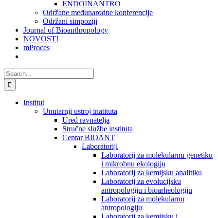
ENDOINANTRO
Održane međunarodne konferencije
Održani simpoziji
Journal of Bioanthropology
NOVOSTI
mProces
Search
for:
Institut
Unutarnji ustroj inatituta
Ured ravnatelja
Stručne službe instituta
Centar BIOANT
Laboratoriji
Laboratorij za molekularnu genetiku
i mikrobnu ekologiju
Laboratorij za kemijsku analitiku
Laboratorij za evolucijsku
antropologiju i bioarheologiju
Laboratorij za molekularnu
antropologiju
Laboratorij za kemijsku i