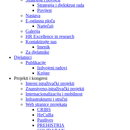
Strategija i djelokrug rada
Povijest
Nastava
E-oglasna ploča
Natječaji
Galerija
HR Excellence in research
Kontaktirajte nas
Imenik
Za djelatnike
Djelatnici
Publikacije
Izdvojeni radovi
Knjige
Projekti i kongresi
Interni istraživački projekti
Znanstveno-istraživački projekti
Internacionalizacija i mobilnost
Infrastrukturni i stručni
Web stranice projekata
CRIBS
HeCuBa
Pastlives
PREHISTRIA