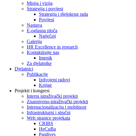
Misija i vizija
Strategija i povijest
Strategija i djelokrug rada
Povijest
Nastava
E-oglasna ploča
Natječaji
Galerija
HR Excellence in research
Kontaktirajte nas
Imenik
Za djelatnike
Djelatnici
Publikacije
Izdvojeni radovi
Knjige
Projekti i kongresi
Interni istraživački projekti
Znanstveno-istraživački projekti
Internacionalizacija i mobilnost
Infrastrukturni i stručni
Web stranice projekata
CRIBS
HeCuBa
Pastlives