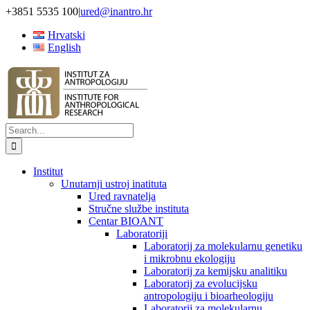
Skip
+3851 5535 100
|
ured@inantro.hr
to
Hrvatski
content
English
Search
for:
Institut
Unutarnji ustroj inatituta
Ured ravnatelja
Stručne službe instituta
Centar BIOANT
Laboratoriji
Laboratorij za molekularnu genetiku
i mikrobnu ekologiju
Laboratorij za kemijsku analitiku
Laboratorij za evolucijsku
antropologiju i bioarheologiju
Laboratorij za molekularnu