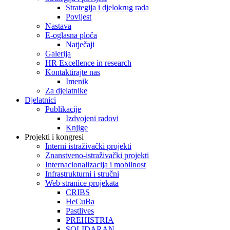
Strategija i djelokrug rada
Povijest
Nastava
E-oglasna ploča
Natječaji
Galerija
HR Excellence in research
Kontaktirajte nas
Imenik
Za djelatnike
Djelatnici
Publikacije
Izdvojeni radovi
Knjige
Projekti i kongresi
Interni istraživački projekti
Znanstveno-istraživački projekti
Internacionalizacija i mobilnost
Infrastrukturni i stručni
Web stranice projekata
CRIBS
HeCuBa
Pastlives
PREHISTRIA
SOLIDARAN