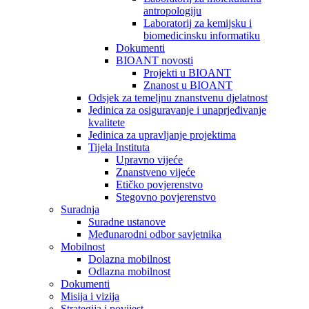
antropologiju
Laboratorij za kemijsku i
biomedicinsku informatiku
Dokumenti
BIOANT novosti
Projekti u BIOANT
Znanost u BIOANT
Odsjek za temeljnu znanstvenu djelatnost
Jedinica za osiguravanje i unaprjeđivanje
kvalitete
Jedinica za upravljanje projektima
Tijela Instituta
Upravno vijeće
Znanstveno vijeće
Etičko povjerenstvo
Stegovno povjerenstvo
Suradnja
Suradne ustanove
Međunarodni odbor savjetnika
Mobilnost
Dolazna mobilnost
Odlazna mobilnost
Dokumenti
Misija i vizija
Strategija i povijest