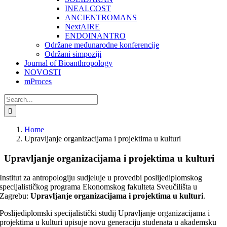
INEALCOST
ANCIENTROMANS
NextAIRE
ENDOINANTRO
Održane međunarodne konferencije
Održani simpoziji
Journal of Bioanthropology
NOVOSTI
mProces
Search
for:
Home
Upravljanje organizacijama i projektima u kulturi
Upravljanje organizacijama i projektima u kulturi
Institut za antropologiju sudjeluje u provedbi poslijediplomskog
specijalističkog programa Ekonomskog fakulteta Sveučilišta u
Zagrebu:
Upravljanje organizacijama i projektima u kulturi
.
Poslijediplomski specijalistički studij Upravljanje organizacijama i
projektima u kulturi upisuje novu generaciju studenata u akademsku