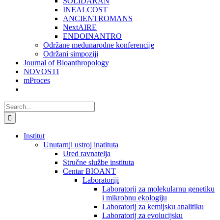
SOLIDARAN
INEALCOST
ANCIENTROMANS
NextAIRE
ENDOINANTRO
Održane međunarodne konferencije
Održani simpoziji
Journal of Bioanthropology
NOVOSTI
mProces
Search
for:
Institut
Unutarnji ustroj inatituta
Ured ravnatelja
Stručne službe instituta
Centar BIOANT
Laboratoriji
Laboratorij za molekularnu genetiku
i mikrobnu ekologiju
Laboratorij za kemijsku analitiku
Laboratorij za evolucijsku