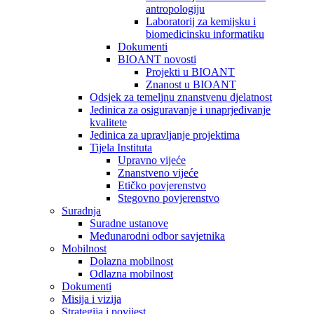
antropologiju
Laboratorij za kemijsku i
biomedicinsku informatiku
Dokumenti
BIOANT novosti
Projekti u BIOANT
Znanost u BIOANT
Odsjek za temeljnu znanstvenu djelatnost
Jedinica za osiguravanje i unaprjeđivanje
kvalitete
Jedinica za upravljanje projektima
Tijela Instituta
Upravno vijeće
Znanstveno vijeće
Etičko povjerenstvo
Stegovno povjerenstvo
Suradnja
Suradne ustanove
Međunarodni odbor savjetnika
Mobilnost
Dolazna mobilnost
Odlazna mobilnost
Dokumenti
Misija i vizija
Strategija i povijest