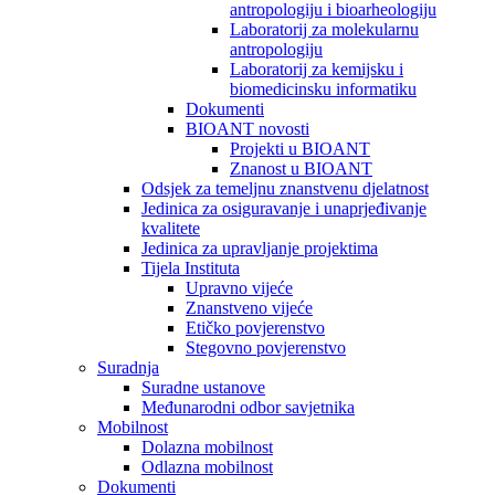
antropologiju i bioarheologiju
Laboratorij za molekularnu
antropologiju
Laboratorij za kemijsku i
biomedicinsku informatiku
Dokumenti
BIOANT novosti
Projekti u BIOANT
Znanost u BIOANT
Odsjek za temeljnu znanstvenu djelatnost
Jedinica za osiguravanje i unaprjeđivanje
kvalitete
Jedinica za upravljanje projektima
Tijela Instituta
Upravno vijeće
Znanstveno vijeće
Etičko povjerenstvo
Stegovno povjerenstvo
Suradnja
Suradne ustanove
Međunarodni odbor savjetnika
Mobilnost
Dolazna mobilnost
Odlazna mobilnost
Dokumenti