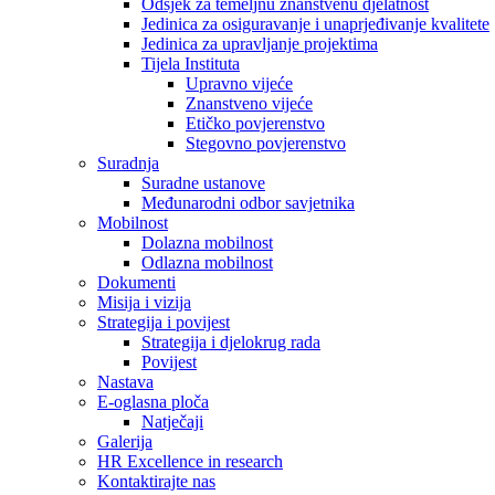
Odsjek za temeljnu znanstvenu djelatnost
Jedinica za osiguravanje i unaprjeđivanje kvalitete
Jedinica za upravljanje projektima
Tijela Instituta
Upravno vijeće
Znanstveno vijeće
Etičko povjerenstvo
Stegovno povjerenstvo
Suradnja
Suradne ustanove
Međunarodni odbor savjetnika
Mobilnost
Dolazna mobilnost
Odlazna mobilnost
Dokumenti
Misija i vizija
Strategija i povijest
Strategija i djelokrug rada
Povijest
Nastava
E-oglasna ploča
Natječaji
Galerija
HR Excellence in research
Kontaktirajte nas