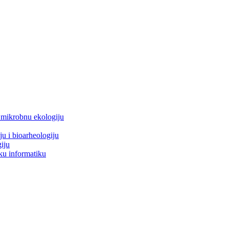
i mikrobnu ekologiju
ju i bioarheologiju
iju
ku informatiku