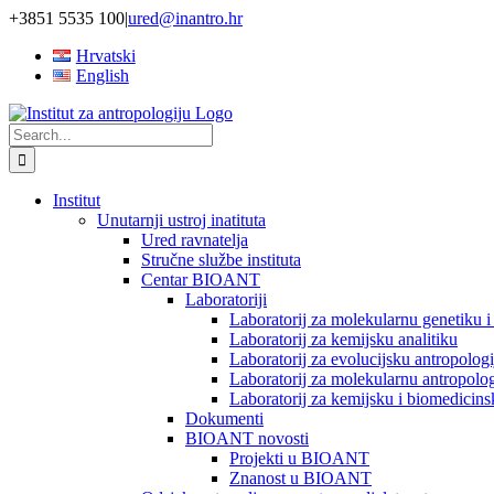
Skip
+3851 5535 100
|
ured@inantro.hr
to
Hrvatski
content
English
Search
for:
Institut
Unutarnji ustroj inatituta
Ured ravnatelja
Stručne službe instituta
Centar BIOANT
Laboratoriji
Laboratorij za molekularnu genetiku 
Laboratorij za kemijsku analitiku
Laboratorij za evolucijsku antropologi
Laboratorij za molekularnu antropolog
Laboratorij za kemijsku i biomedicins
Dokumenti
BIOANT novosti
Projekti u BIOANT
Znanost u BIOANT