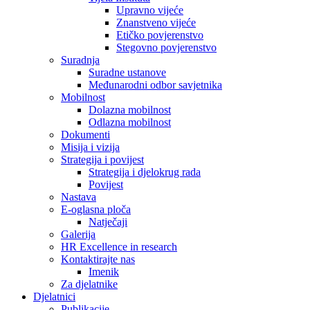
Upravno vijeće
Znanstveno vijeće
Etičko povjerenstvo
Stegovno povjerenstvo
Suradnja
Suradne ustanove
Međunarodni odbor savjetnika
Mobilnost
Dolazna mobilnost
Odlazna mobilnost
Dokumenti
Misija i vizija
Strategija i povijest
Strategija i djelokrug rada
Povijest
Nastava
E-oglasna ploča
Natječaji
Galerija
HR Excellence in research
Kontaktirajte nas
Imenik
Za djelatnike
Djelatnici
Publikacije