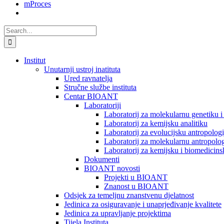
mProces
Search
for:
Institut
Unutarnji ustroj inatituta
Ured ravnatelja
Stručne službe instituta
Centar BIOANT
Laboratoriji
Laboratorij za molekularnu genetiku 
Laboratorij za kemijsku analitiku
Laboratorij za evolucijsku antropologi
Laboratorij za molekularnu antropolog
Laboratorij za kemijsku i biomedicins
Dokumenti
BIOANT novosti
Projekti u BIOANT
Znanost u BIOANT
Odsjek za temeljnu znanstvenu djelatnost
Jedinica za osiguravanje i unaprjeđivanje kvalitete
Jedinica za upravljanje projektima
Tijela Instituta