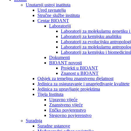
Unutarnji ustroj inatituta
Ured ravnatelja
Stručne službe instituta
Centar BIOANT
Laboratoriji
Laboratorij za molekularnu genetiku 
Laboratorij za kemijsku analitiku
Laboratorij za evolucijsku antropologi
Laboratorij za molekularnu antropolog
Laboratorij za kemijsku i biomedicins
Dokumenti
BIOANT novosti
Projekti u BIOANT
Znanost u BIOANT
Odsjek za temeljnu znanstvenu djelatnost
Jedinica za osiguravanje i unaprjeđivanje kvalitete
Jedinica za upravljanje projektima
Tijela Instituta
Upravno vijeće
Znanstveno vijeće
Etičko povjerenstvo
Stegovno povjerenstvo
Suradnja
Suradne ustanove