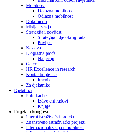
Međunarodni odbor savjetnika
Mobilnost
Dolazna mobilnost
Odlazna mobilnost
Dokumenti
Misija i vizija
Strategija i povijest
Strategija i djelokrug rada
Povijest
Nastava
E-oglasna ploča
Natječaji
Galerija
HR Excellence in research
Kontaktirajte nas
Imenik
Za djelatnike
Djelatnici
Publikacije
Izdvojeni radovi
Knjige
Projekti i kongresi
Interni istraživački projekti
Znanstveno-istraživački projekti
Internacionalizacija i mobilnost