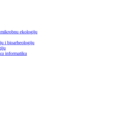
i mikrobnu ekologiju
ju i bioarheologiju
iju
ku informatiku