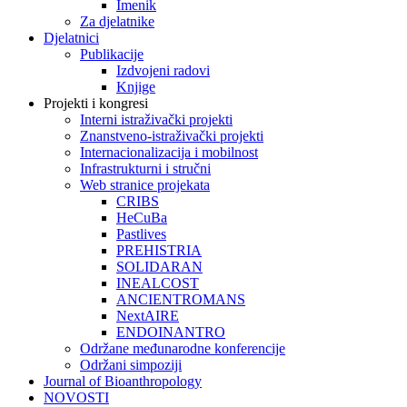
Imenik
Za djelatnike
Djelatnici
Publikacije
Izdvojeni radovi
Knjige
Projekti i kongresi
Interni istraživački projekti
Znanstveno-istraživački projekti
Internacionalizacija i mobilnost
Infrastrukturni i stručni
Web stranice projekata
CRIBS
HeCuBa
Pastlives
PREHISTRIA
SOLIDARAN
INEALCOST
ANCIENTROMANS
NextAIRE
ENDOINANTRO
Održane međunarodne konferencije
Održani simpoziji
Journal of Bioanthropology
NOVOSTI