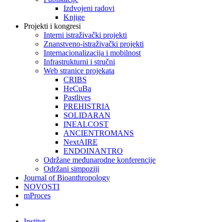
Izdvojeni radovi
Knjige
Projekti i kongresi
Interni istraživački projekti
Znanstveno-istraživački projekti
Internacionalizacija i mobilnost
Infrastrukturni i stručni
Web stranice projekata
CRIBS
HeCuBa
Pastlives
PREHISTRIA
SOLIDARAN
INEALCOST
ANCIENTROMANS
NextAIRE
ENDOINANTRO
Održane međunarodne konferencije
Održani simpoziji
Journal of Bioanthropology
NOVOSTI
mProces
Institut