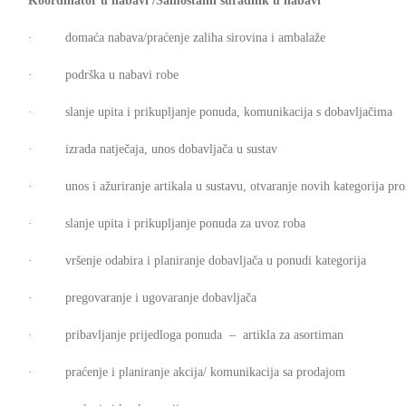
Koordinator u nabavi /Samostalni suradnik u nabavi
· domaća nabava/praćenje zaliha sirovina i ambalaže
· podrška u nabavi robe
· slanje upita i prikupljanje ponuda, komunikacija s dobavljačima
· izrada natječaja, unos dobavljača u sustav
· unos i ažuriranje artikala u sustavu, otvaranje novih kategorija pr
· slanje upita i prikupljanje ponuda za uvoz roba
· vršenje odabira i planiranje dobavljača u ponudi kategorija
· pregovaranje i ugovaranje dobavljača
· pribavljanje prijedloga ponuda – artikla za asortiman
· praćenje i planiranje akcija/ komunikacija sa prodajom