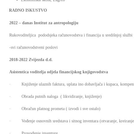
RADNO ISKUSTVO
2022 – danas Institut za antropologiju
Rukovoditeljica pododsjeka računovodstva i financija u središnjoj službi 
-svi računovodstveni poslovi
2018-2022 Zvijezda d.d.
Asistentica voditelja odjela financijskog knjigovodstva
· Knjiženje ulaznih faktura, uplata ino dobavljača i kupaca, kompenza
· Obrada putnih naloga ( likvidiranje, knjiženje)
· Obračun platnog prometa ( izvodi i sve ostalo)
· Vođenje osnovnih sredstava i sitnog inventara (otvaranje, kreiranje, 
· Provođenje inventure