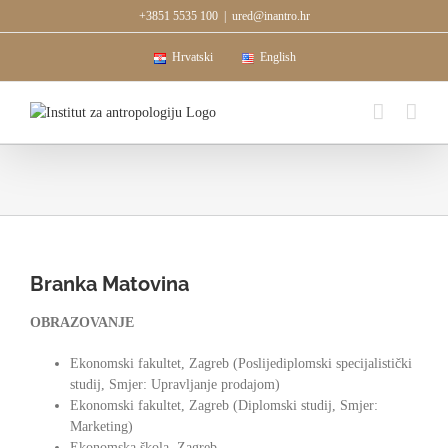
Skip
+3851 5535 100
|
ured@inantro.hr
to
content
Hrvatski
English
Branka Matovina
OBRAZOVANJE
Ekonomski fakultet, Zagreb (Poslijediplomski specijalistički
studij, Smjer: Upravljanje prodajom)
Ekonomski fakultet, Zagreb (Diplomski studij, Smjer:
Marketing)
Ekonomska škola, Zagreb