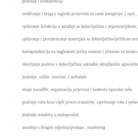
· praćenje i konkurencija
· uređivanje i briga o izgledu proizvoda na razni kategorije ( opis , sl
· rješavanje korekcija u suradnji sa dobavljačima i organizacijskom 
· rješavanje i provjeravanje materijala sa dobavljačima/prilikom uv
· korespondencija na engleskom jeziku usmeno i pismeno za strane 
· obavljanje poslova s dobavljačima sukladno sklopljenim ugovorim
· praćenje zaliha sirovina i ambalaže
· slanje narudžbi, organizacija prijevoza i kontrola isporuke robe
· praćenje robe kroz cijeli proces tranzicije, zaprimanje robe i rješav
· praćenje trendova u maloprodaji
· suradnja s drugim odjelima/prodaja , marketing