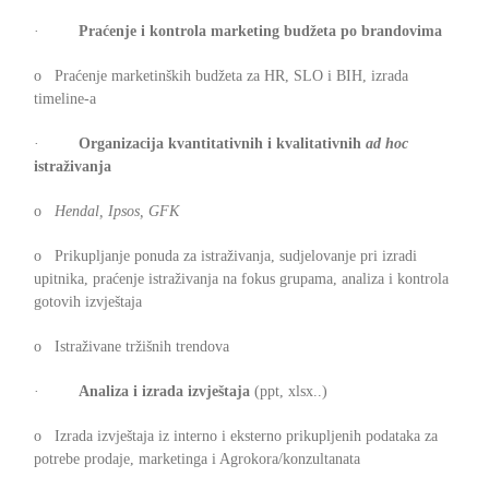
·
Praćenje i kontrola marketing budžeta po brandovima
o Praćenje marketinških budžeta za HR, SLO i BIH, izrada
timeline-a
·
Organizacija kvantitativnih i kvalitativnih
ad hoc
istraživanja
o
Hendal, Ipsos, GFK
o Prikupljanje ponuda za istraživanja, sudjelovanje pri izradi
upitnika, praćenje istraživanja na fokus grupama, analiza i kontrola
gotovih izvještaja
o Istraživane tržišnih trendova
·
Analiza i izrada izvještaja
(ppt, xlsx..)
o Izrada izvještaja iz interno i eksterno prikupljenih podataka za
potrebe prodaje, marketinga i Agrokora/konzultanata