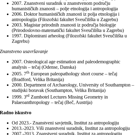
2007. Znanstveni suradnik u znanstvenom području
humanističkih znanosti – polje etnologija i antropologija
2006. Doktor humanističkih znanosti iz polja etnologija i
antropologija (Filozofski fakultet Sveučilišta u Zagrebu)
2003. Magistar prirodnih znanosti iz područja biologije
(Prirodoslovno-matematički fakultet Sveučilišta u Zagrebu)
1997. Diplomirani arheolog (Filozofski fakultet Sveučilišta u
Zagrebu)
Znanstveno usavršavanje
2007. Osteological age estimation and paleodemographic
analysis – tečaj (Odense, Danska)
th
2005. 7
European paleopathology short course – tečaj
(Bradford, Velika Britanija)
2000. Department of Archaeology, University of Southampton –
studijski boravak (Southampton, Velika Britanija)
rd
1999. 3
Zumbotel Lectures Missing Geometry in
Palaeoanthropology – tečaj (Beč, Austrija)
Radno iskustvo
Od 2023.- Znanstveni savjetnik, Institut za antropologiju
2013.-2023. Viši znanstveni suradnik, Institut za antropologiju
2007.-2013. Znanstveni suradnik, Institut za antropologiju