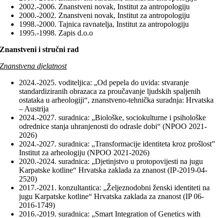
2002.-2006. Znanstveni novak, Institut za antropologiju
2000.-2002. Znanstveni novak, Institut za antropologiju
1998.-2000. Tajnica ravnatelja, Institut za antropologiju
1995.-1998. Zapis d.o.o
Znanstveni i stručni rad
Znanstvena djelatnost
2024.-2025. voditeljica: „Od pepela do uvida: stvaranje
standardiziranih obrazaca za proučavanje ljudskih spaljenih
ostataka u arheologiji“, znanstveno-tehnička suradnja: Hrvatska
– Austrija
2024.-2027. suradnica: „Biološke, sociokulturne i psihološke
odrednice stanja uhranjenosti do odrasle dobi“ (NPOO 2021-
2026)
2024.-2027. suradnica: „Transformacije identiteta kroz prošlost”
Institut za arheologiju (NPOO 2021-2026)
2020.-2024. suradnica: „Djetinjstvo u protopovijesti na jugu
Karpatske kotline“ Hrvatska zaklada za znanost (IP-2019-04-
2520)
2017.-2021. konzultantica: „Željeznodobni ženski identiteti na
jugu Karpatske kotline“ Hrvatska zaklada za znanost (IP 06-
2016-1749)
2016.-2019. suradnica: „Smart Integration of Genetics with