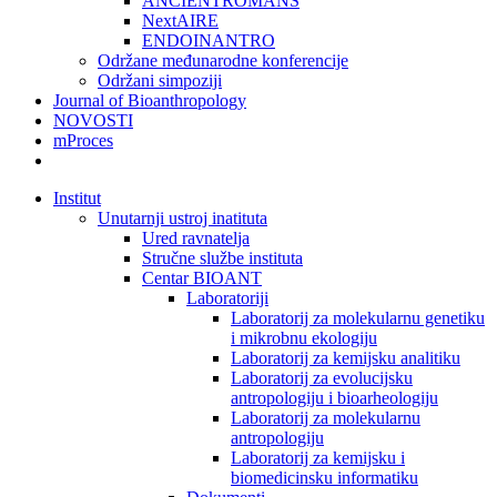
ANCIENTROMANS
NextAIRE
ENDOINANTRO
Održane međunarodne konferencije
Održani simpoziji
Journal of Bioanthropology
NOVOSTI
mProces
Institut
Unutarnji ustroj inatituta
Ured ravnatelja
Stručne službe instituta
Centar BIOANT
Laboratoriji
Laboratorij za molekularnu genetiku
i mikrobnu ekologiju
Laboratorij za kemijsku analitiku
Laboratorij za evolucijsku
antropologiju i bioarheologiju
Laboratorij za molekularnu
antropologiju
Laboratorij za kemijsku i
biomedicinsku informatiku