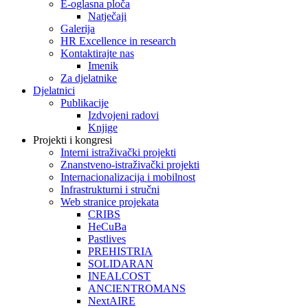
E-oglasna ploča
Natječaji
Galerija
HR Excellence in research
Kontaktirajte nas
Imenik
Za djelatnike
Djelatnici
Publikacije
Izdvojeni radovi
Knjige
Projekti i kongresi
Interni istraživački projekti
Znanstveno-istraživački projekti
Internacionalizacija i mobilnost
Infrastrukturni i stručni
Web stranice projekata
CRIBS
HeCuBa
Pastlives
PREHISTRIA
SOLIDARAN
INEALCOST
ANCIENTROMANS
NextAIRE