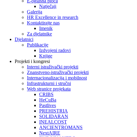
E-oglasna ploča
Natječaji
Galerija
HR Excellence in research
Kontaktirajte nas
Imenik
Za djelatnike
Djelatnici
Publikacije
Izdvojeni radovi
Knjige
Projekti i kongresi
Interni istraživački projekti
Znanstveno-istraživački projekti
Internacionalizacija i mobilnost
Infrastrukturni i stručni
Web stranice projekata
CRIBS
HeCuBa
Pastlives
PREHISTRIA
SOLIDARAN
INEALCOST
ANCIENTROMANS
NextAIRE