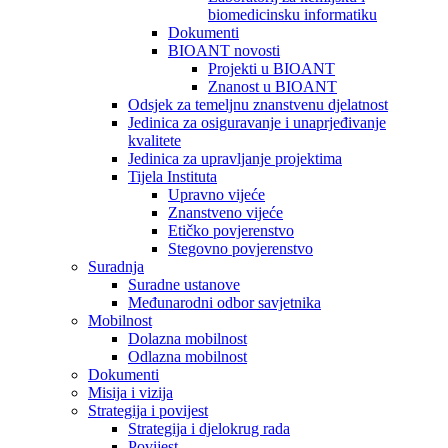
biomedicinsku informatiku
Dokumenti
BIOANT novosti
Projekti u BIOANT
Znanost u BIOANT
Odsjek za temeljnu znanstvenu djelatnost
Jedinica za osiguravanje i unaprjeđivanje
kvalitete
Jedinica za upravljanje projektima
Tijela Instituta
Upravno vijeće
Znanstveno vijeće
Etičko povjerenstvo
Stegovno povjerenstvo
Suradnja
Suradne ustanove
Međunarodni odbor savjetnika
Mobilnost
Dolazna mobilnost
Odlazna mobilnost
Dokumenti
Misija i vizija
Strategija i povijest
Strategija i djelokrug rada
Povijest