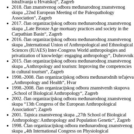
istraživanja u Hrvatskoj“, Zagreb
2018. član znanstvenog odbora međunarodnog znanstvenog
skupa „22nd European Meeting of the Paleopathology
Association“, Zagreb
2017. član organizacijskog odbora međunarodnog znanstvenog
skupa „Late Bronze Age mortuary practices and society in the
Carpathian Basin“, Zagreb
2016. član organizacijskog odbora međunarodnog znanstvenog
skupa „International Union of Anthropological and Ethnological
Sciences (IUAES) Inter-Congress World anthropologies and
privatization of knowledge: engaging anthropology“, Dubrovnik
2015. član organizacijskog odbora međunarodnog znanstvenog
skupa „Anthropology and tourism: Improving the competencies
in cultural tourism“, Zagreb
1998.-2008. član organizacijskog odbora međunarodnih tečajeva
„Anthropology and Health“, Hvar
1998.-2008. član organizacijskog odbora znanstvenih skupova
„School of Biological Anthropology“, Zagreb
2002. član organizacijskog odbora međunarodnog znanstvenog
skupa “13th Congress of the European Anthropological
Association“; Zagreb
2001. Tajnica znanstvenog skupa „27th School of Biological
Anthropology: Anthropology and Population Genetic“, Zagreb
1998. Član organizacijskog odbora međunarodnog znanstvenog
skupa „4th International Congress on Physiological