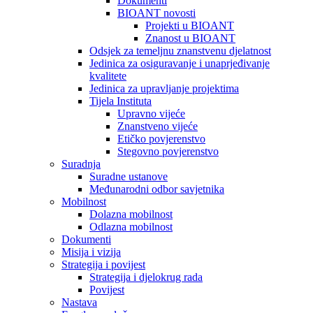
Dokumenti
BIOANT novosti
Projekti u BIOANT
Znanost u BIOANT
Odsjek za temeljnu znanstvenu djelatnost
Jedinica za osiguravanje i unaprjeđivanje
kvalitete
Jedinica za upravljanje projektima
Tijela Instituta
Upravno vijeće
Znanstveno vijeće
Etičko povjerenstvo
Stegovno povjerenstvo
Suradnja
Suradne ustanove
Međunarodni odbor savjetnika
Mobilnost
Dolazna mobilnost
Odlazna mobilnost
Dokumenti
Misija i vizija
Strategija i povijest
Strategija i djelokrug rada
Povijest
Nastava