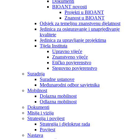
Dokumenti
BIOANT novosti
Projekti u BIOANT
Znanost u BIOANT
Odsjek za temeljnu znanstvenu djelatnost
Jedinica za osiguravanje i unaprjeđivanje
kvalitete
Jedinica za upravljanje projektima
Tijela Instituta
Upravno vijeće
Znanstveno vijeće
Etičko povjerenstvo
Stegovno povjerenstvo
Suradnja
Suradne ustanove
Međunarodni odbor savjetnika
Mobilnost
Dolazna mobilnost
Odlazna mobilnost
Dokumenti
Misija i vizija
Strategija i povijest
Strategija i djelokrug rada
Povijest
Nastava