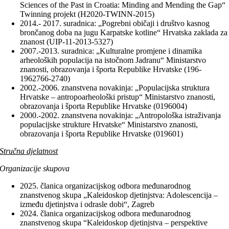
Sciences of the Past in Croatia: Minding and Mending the Gap“
Twinning projekt (H2020-TWINN-2015)
2014.- 2017. suradnica: „Pogrebni običaji i društvo kasnog
brončanog doba na jugu Karpatske kotline“ Hrvatska zaklada za
znanost (UIP-11-2013-5327)
2007.-2013. suradnica: „Kulturalne promjene i dinamika
arheoloških populacija na istočnom Jadranu“ Ministarstvo
znanosti, obrazovanja i športa Republike Hrvatske (196-
1962766-2740)
2002.-2006. znanstvena novakinja: „Populacijska struktura
Hrvatske – antropoarheološki pristup“ Ministarstvo znanosti,
obrazovanja i športa Republike Hrvatske (0196004)
2000.-2002. znanstvena novakinja: „Antropološka istraživanja
populacijske strukture Hrvatske“ Ministarstvo znanosti,
obrazovanja i športa Republike Hrvatske (019601)
Stručna djelatnost
Organizacije skupova
2025. članica organizacijskog odbora međunarodnog
znanstvenog skupa „Kaleidoskop djetinjstva: Adolescencija –
između djetinjstva i odrasle dobi“, Zagreb
2024. članica organizacijskog odbora međunarodnog
znanstvenog skupa “Kaleidoskop djetinjstva – perspektive