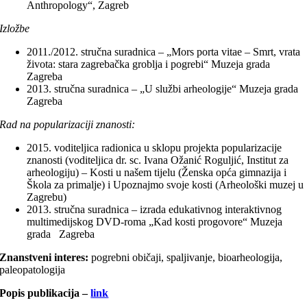
Anthropology“, Zagreb
Izložbe
2011./2012. stručna suradnica – „Mors porta vitae – Smrt, vrata
života: stara zagrebačka groblja i pogrebi“ Muzeja grada
Zagreba
2013. stručna suradnica – „U službi arheologije“ Muzeja grada
Zagreba
Rad na popularizaciji znanosti:
2015. voditeljica radionica u sklopu projekta popularizacije
znanosti (voditeljica dr. sc. Ivana Ožanić Roguljić, Institut za
arheologiju) – Kosti u našem tijelu (Ženska opća gimnazija i
Škola za primalje) i Upoznajmo svoje kosti (Arheološki muzej u
Zagrebu)
2013. stručna suradnica – izrada edukativnog interaktivnog
multimedijskog DVD-roma „Kad kosti progovore“ Muzeja
grada Zagreba
Znanstveni interes:
pogrebni običaji, spaljivanje, bioarheologija,
paleopatologija
Popis publikacija –
link