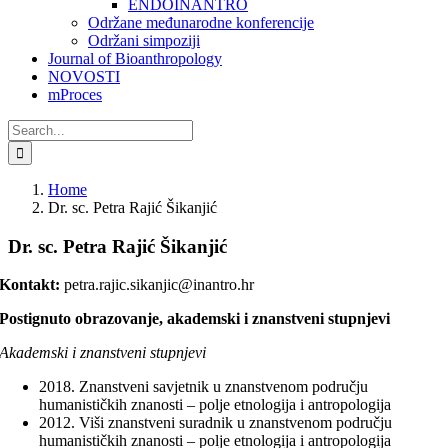
ENDOINANTRO
Održane međunarodne konferencije
Održani simpoziji
Journal of Bioanthropology
NOVOSTI
mProces
Search
for:
Home
Dr. sc. Petra Rajić Šikanjić
Dr. sc. Petra Rajić Šikanjić
Kontakt:
petra.rajic.sikanjic@inantro.hr
Postignuto obrazovanje, akademski i znanstveni stupnjevi
Akademski i znanstveni stupnjevi
2018. Znanstveni savjetnik u znanstvenom području
humanističkih znanosti – polje etnologija i antropologija
2012. Viši znanstveni suradnik u znanstvenom području
humanističkih znanosti – polje etnologija i antropologija