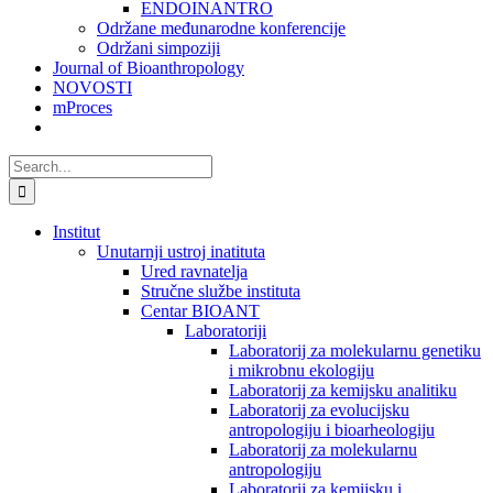
ENDOINANTRO
Održane međunarodne konferencije
Održani simpoziji
Journal of Bioanthropology
NOVOSTI
mProces
Search
for:
Institut
Unutarnji ustroj inatituta
Ured ravnatelja
Stručne službe instituta
Centar BIOANT
Laboratoriji
Laboratorij za molekularnu genetiku
i mikrobnu ekologiju
Laboratorij za kemijsku analitiku
Laboratorij za evolucijsku
antropologiju i bioarheologiju
Laboratorij za molekularnu
antropologiju
Laboratorij za kemijsku i