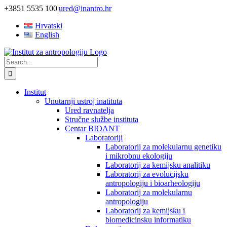
Skip
+3851 5535 100
|
ured@inantro.hr
to
Hrvatski
content
English
Search
for:
Institut
Unutarnji ustroj inatituta
Ured ravnatelja
Stručne službe instituta
Centar BIOANT
Laboratoriji
Laboratorij za molekularnu genetiku
i mikrobnu ekologiju
Laboratorij za kemijsku analitiku
Laboratorij za evolucijsku
antropologiju i bioarheologiju
Laboratorij za molekularnu
antropologiju
Laboratorij za kemijsku i
biomedicinsku informatiku