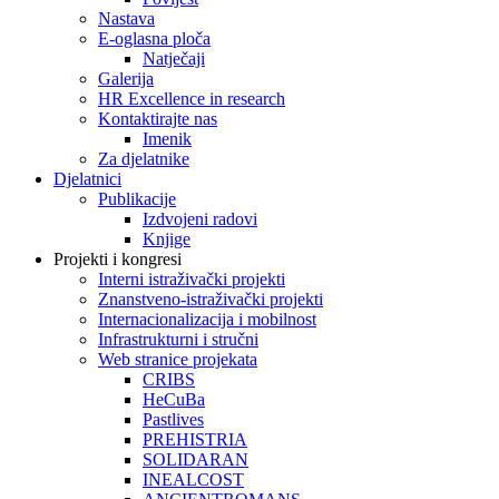
Nastava
E-oglasna ploča
Natječaji
Galerija
HR Excellence in research
Kontaktirajte nas
Imenik
Za djelatnike
Djelatnici
Publikacije
Izdvojeni radovi
Knjige
Projekti i kongresi
Interni istraživački projekti
Znanstveno-istraživački projekti
Internacionalizacija i mobilnost
Infrastrukturni i stručni
Web stranice projekata
CRIBS
HeCuBa
Pastlives
PREHISTRIA
SOLIDARAN
INEALCOST