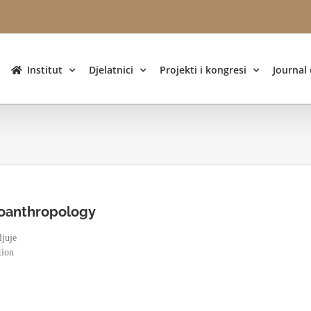
Institut
Djelatnici
Projekti i kongresi
Journal
Bioanthropology
ljuje
tion