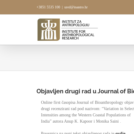
Skip
+3851 5535 100
|
ured@inantro.hr
to
content
Objavljen drugi rad u Journal of 
Online first časopisa Journal of Bioanthropology objav
drugi recenzirani rad pod nazivom: “Variation in Selec
Intensities among the Western Coastal Populations of
India” autora Anup K. Kapoor i Monika Saini .
Poveznica na puni tekst objavljenog rada je
ovdje.