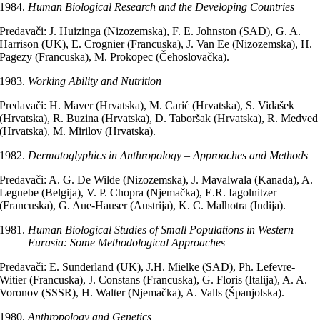
Human Biological Research and the Developing Countries
Predavači: J. Huizinga (Nizozemska), F. E. Johnston (SAD), G. A.
Harrison (UK), E. Crognier (Francuska), J. Van Ee (Nizozemska), H.
Pagezy (Francuska), M. Prokopec (Čehoslovačka).
Working Ability and Nutrition
Predavači: H. Maver (Hrvatska), M. Carić (Hrvatska), S. Vidašek
(Hrvatska), R. Buzina (Hrvatska), D. Taboršak (Hrvatska), R. Medved
(Hrvatska), M. Mirilov (Hrvatska).
Dermatoglyphics in Anthropology – Approaches and Methods
Predavači: A. G. De Wilde (Nizozemska), J. Mavalwala (Kanada), A.
Leguebe (Belgija), V. P. Chopra (Njemačka), E.R. Iagolnitzer
(Francuska), G. Aue-Hauser (Austrija), K. C. Malhotra (Indija).
Human Biological Studies of Small Populations in Western
Eurasia: Some Methodological Approaches
Predavači: E. Sunderland (UK), J.H. Mielke (SAD), Ph. Lefevre-
Witier (Francuska), J. Constans (Francuska), G. Floris (Italija), A. A.
Voronov (SSSR), H. Walter (Njemačka), A. Valls (Španjolska).
Anthropology and Genetics