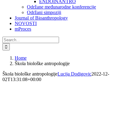
ENDOINANTRO
Održane međunarodne konferencije
Održani simpoziji
Journal of Bioanthropology
NOVOSTI
mProces
Search
for:
Home
Škola biološke antropologije
Škola biološke antropologije
Lucija Dodigovic
2022-12-
02T13:31:08+00:00