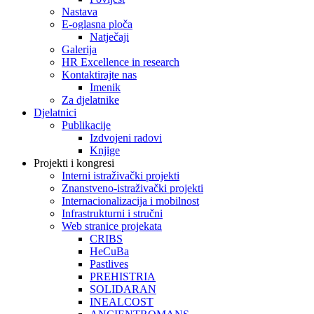
Nastava
E-oglasna ploča
Natječaji
Galerija
HR Excellence in research
Kontaktirajte nas
Imenik
Za djelatnike
Djelatnici
Publikacije
Izdvojeni radovi
Knjige
Projekti i kongresi
Interni istraživački projekti
Znanstveno-istraživački projekti
Internacionalizacija i mobilnost
Infrastrukturni i stručni
Web stranice projekata
CRIBS
HeCuBa
Pastlives
PREHISTRIA
SOLIDARAN
INEALCOST