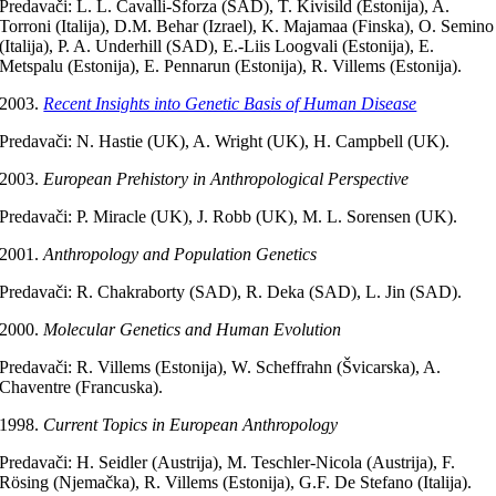
Predavači: L. L. Cavalli-Sforza (SAD), T. Kivisild (Estonija), A.
Torroni (Italija), D.M. Behar (Izrael), K. Majamaa (Finska), O. Semino
(Italija), P. A. Underhill (SAD), E.-Liis Loogvali (Estonija), E.
Metspalu (Estonija), E. Pennarun (Estonija), R. Villems (Estonija).
Recent Insights into Genetic Basis of Human Disease
Predavači: N. Hastie (UK), A. Wright (UK), H. Campbell (UK).
European Prehistory in Anthropological Perspective
Predavači: P. Miracle (UK), J. Robb (UK), M. L. Sorensen (UK).
Anthropology and Population Genetics
Predavači: R. Chakraborty (SAD), R. Deka (SAD), L. Jin (SAD).
Molecular Genetics and Human Evolution
Predavači: R. Villems (Estonija), W. Scheffrahn (Švicarska), A.
Chaventre (Francuska).
Current Topics in European Anthropology
Predavači: H. Seidler (Austrija), M. Teschler-Nicola (Austrija), F.
Rösing (Njemačka), R. Villems (Estonija), G.F. De Stefano (Italija).