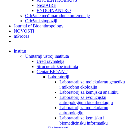
ANCIENTROMANS
NextAIRE
ENDOINANTRO
Održane međunarodne konferencije
Održani simpoziji
Journal of Bioanthropology
NOVOSTI
mProces
Institut
Unutarnji ustroj inatituta
Ured ravnatelja
Stručne službe instituta
Centar BIOANT
Laboratoriji
Laboratorij za molekularnu genetiku
i mikrobnu ekologiju
Laboratorij za kemijsku analitiku
Laboratorij za evolucijsku
antropologiju i bioarheologiju
Laboratorij za molekularnu
antropologiju
Laboratorij za kemijsku i
biomedicinsku informatiku