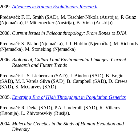
Advances in Human Evolutionary Research
Predavači: F. H. Smith (SAD), M. Teschler-Nikola (Austrija), P. Gunz
(Njemačka), P. Mitteroecker (Austrija), B. Viola (Austrija)
Current Issues in Paleoanthropology: From Bones to DNA
Predavači: S. Pääbo (Njemačka), J. J. Hublin (Njemačka), M. Richards
(Njemačka), M. Stoneking (Njemačka)
Biological, Cultural and Environmental Linkages: Current
Research and Future Trends
Predavači: L. S. Lieberman (SAD), J. Bindon (SAD), B. Bogin
(SAD), M. I. Varela-Silva (SAD), B. Campbell (SAD), D. Crews
(SAD), S. McGarvey (SAD)
Emerging Era of High Throughput in Population Genetics
Predavači: R. Deka (SAD), P.A. Underhill (SAD), R. Villems
(Estonija), L. Zhivotosvkiy (Rusija).
Molecular Genetics in the Study of Human Evolution and
Diversity