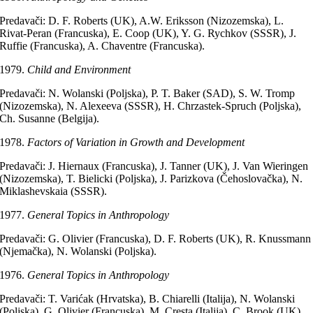
Predavači: D. F. Roberts (UK), A.W. Eriksson (Nizozemska), L.
Rivat-Peran (Francuska), E. Coop (UK), Y. G. Rychkov (SSSR), J.
Ruffie (Francuska), A. Chaventre (Francuska).
Child and Environment
Predavači: N. Wolanski (Poljska), P. T. Baker (SAD), S. W. Tromp
(Nizozemska), N. Alexeeva (SSSR), H. Chrzastek-Spruch (Poljska),
Ch. Susanne (Belgija).
Factors of Variation in Growth and Development
Predavači: J. Hiernaux (Francuska), J. Tanner (UK), J. Van Wieringen
(Nizozemska), T. Bielicki (Poljska), J. Parizkova (Čehoslovačka), N.
Miklashevskaia (SSSR).
General Topics in Anthropology
Predavači: G. Olivier (Francuska), D. F. Roberts (UK), R. Knussmann
(Njemačka), N. Wolanski (Poljska).
General Topics in Anthropology
Predavači: T. Varićak (Hrvatska), B. Chiarelli (Italija), N. Wolanski
(Poljska), G. Olivier (Francuska), M. Cresta (Italija), C. Brook (UK),