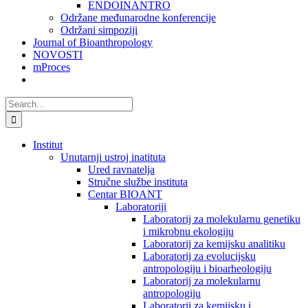
ENDOINANTRO
Održane međunarodne konferencije
Održani simpoziji
Journal of Bioanthropology
NOVOSTI
mProces
Search
for:
Institut
Unutarnji ustroj inatituta
Ured ravnatelja
Stručne službe instituta
Centar BIOANT
Laboratoriji
Laboratorij za molekularnu genetiku
i mikrobnu ekologiju
Laboratorij za kemijsku analitiku
Laboratorij za evolucijsku
antropologiju i bioarheologiju
Laboratorij za molekularnu
antropologiju
Laboratorij za kemijsku i