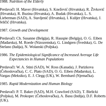
Nutrition of the Elderly
Predavači: H. Maver (Hrvatska), S. Knežević (Hrvatska), R. Živković
(Hrvatska), R. Buzina (Hrvatska), A. Budak (Hrvatska), L. S.
Lieberman (SAD), A. Stavljenić (Hrvatska), I. Kulijer (Hrvatska), J.
Jeličić (Hrvatska).
Growth and Development
Predavači: Ch. Susanne (Belgija), R. Hauspie (Belgija), O. G. Eiben
(Mađarska), M. Roede (Nizozemska), G. Lindgren (Švedska), G. De
Stefano (Italija), N. Wolanski (Poljska).
The Epidemiological Significance of Increased Average Life
Expectancies in Human Populations
Predavači: W. A. Stini (SAD), W. Ross (Kanada), J. Parizkova
(Čehoslovačka), C. C. Plato (SAD), O. G. Eiben (Mađarska), L.
Vargas (Meksiko), E. J. Clegg (UK), W. Bernhard (Njemačka).
Rapid Modernization and Human Biology
Predavači: P. T. Baker (SAD), M.H. Crawford (SAD), T. Bielicki
(Poljska), M. Prokopec (Čehoslovačka), A. Basu (Indija), D.F. Roberts
(UK).