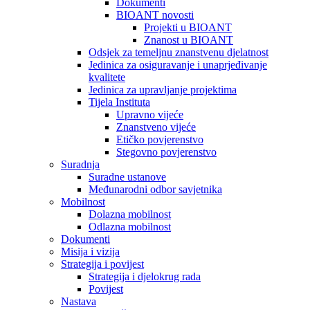
Dokumenti
BIOANT novosti
Projekti u BIOANT
Znanost u BIOANT
Odsjek za temeljnu znanstvenu djelatnost
Jedinica za osiguravanje i unaprjeđivanje
kvalitete
Jedinica za upravljanje projektima
Tijela Instituta
Upravno vijeće
Znanstveno vijeće
Etičko povjerenstvo
Stegovno povjerenstvo
Suradnja
Suradne ustanove
Međunarodni odbor savjetnika
Mobilnost
Dolazna mobilnost
Odlazna mobilnost
Dokumenti
Misija i vizija
Strategija i povijest
Strategija i djelokrug rada
Povijest
Nastava