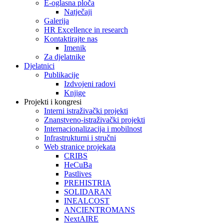
E-oglasna ploča
Natječaji
Galerija
HR Excellence in research
Kontaktirajte nas
Imenik
Za djelatnike
Djelatnici
Publikacije
Izdvojeni radovi
Knjige
Projekti i kongresi
Interni istraživački projekti
Znanstveno-istraživački projekti
Internacionalizacija i mobilnost
Infrastrukturni i stručni
Web stranice projekata
CRIBS
HeCuBa
Pastlives
PREHISTRIA
SOLIDARAN
INEALCOST
ANCIENTROMANS
NextAIRE