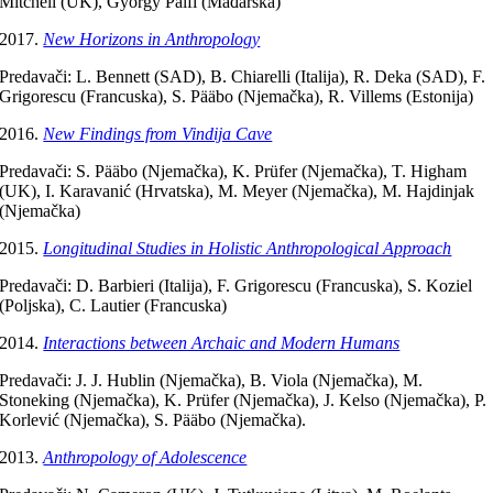
Mitchell (UK), György Pálfi (Mađarska)
New Horizons in Anthropology
Predavači: L. Bennett (SAD), B. Chiarelli (Italija), R. Deka (SAD), F.
Grigorescu (Francuska), S. Pääbo (Njemačka), R. Villems (Estonija)
New Findings from Vindija Cave
Predavači: S. Pääbo (Njemačka), K. Prüfer (Njemačka), T. Higham
(UK), I. Karavanić (Hrvatska), M. Meyer (Njemačka), M. Hajdinjak
(Njemačka)
Longitudinal Studies in Holistic Anthropological Approach
Predavači: D. Barbieri (Italija), F. Grigorescu (Francuska), S. Koziel
(Poljska), C. Lautier (Francuska)
Interactions between Archaic and Modern Humans
Predavači: J. J. Hublin (Njemačka), B. Viola (Njemačka), M.
Stoneking (Njemačka), K. Prüfer (Njemačka), J. Kelso (Njemačka), P.
Korlević (Njemačka), S. Pääbo (Njemačka).
Anthropology of Adolescence