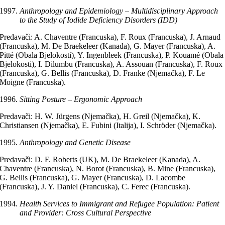
Anthropology and Epidemiology – Multidisciplinary Approach
to the Study of Iodide Deficiency Disorders (IDD)
Predavači: A. Chaventre (Francuska), F. Roux (Francuska), J. Arnaud
(Francuska), M. De Braekeleer (Kanada), G. Mayer (Francuska), A.
Pitté (Obala Bjelokosti), Y. Ingenbleek (Francuska), P. Kouamé (Obala
Bjelokosti), I. Dilumbu (Francuska), A. Assouan (Francuska), F. Roux
(Francuska), G. Bellis (Francuska), D. Franke (Njemačka), F. Le
Moigne (Francuska).
Sitting Posture – Ergonomic Approach
Predavači: H. W. Jürgens (Njemačka), H. Greil (Njemačka), K.
Christiansen (Njemačka), E. Fubini (Italija), I. Schröder (Njemačka).
Anthropology and Genetic Disease
Predavači: D. F. Roberts (UK), M. De Braekeleer (Kanada), A.
Chaventre (Francuska), N. Borot (Francuska), B. Mine (Francuska),
G. Bellis (Francuska), G. Mayer (Francuska), D. Lacombe
(Francuska), J. Y. Daniel (Francuska), C. Ferec (Francuska).
Health Services to Immigrant and Refugee Population: Patient
and Provider: Cross Cultural Perspective