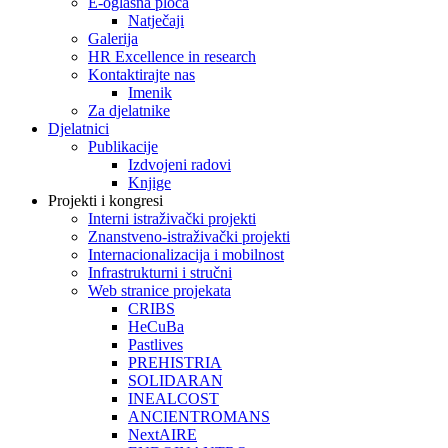
E-oglasna ploča
Natječaji
Galerija
HR Excellence in research
Kontaktirajte nas
Imenik
Za djelatnike
Djelatnici
Publikacije
Izdvojeni radovi
Knjige
Projekti i kongresi
Interni istraživački projekti
Znanstveno-istraživački projekti
Internacionalizacija i mobilnost
Infrastrukturni i stručni
Web stranice projekata
CRIBS
HeCuBa
Pastlives
PREHISTRIA
SOLIDARAN
INEALCOST
ANCIENTROMANS
NextAIRE