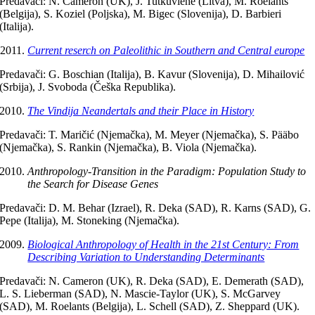
Predavači: N. Cameron (UK), J. Tutkuviene (Litva), M. Roelants
(Belgija), S. Koziel (Poljska), M. Bigec (Slovenija), D. Barbieri
(Italija).
Current reserch on Paleolithic in Southern and Central europe
Predavači: G. Boschian (Italija), B. Kavur (Slovenija), D. Mihailović
(Srbija), J. Svoboda (Češka Republika).
The Vindija Neandertals and their Place in History
Predavači: T. Maričić (Njemačka), M. Meyer (Njemačka), S. Pääbo
(Njemačka), S. Rankin (Njemačka), B. Viola (Njemačka).
Anthropology-Transition in the Paradigm: Population Study to
the Search for Disease Genes
Predavači: D. M. Behar (Izrael), R. Deka (SAD), R. Karns (SAD), G.
Pepe (Italija), M. Stoneking (Njemačka).
Biological Anthropology of Health in the 21st Century: From
Describing Variation to Understanding Determinants
Predavači: N. Cameron (UK), R. Deka (SAD), E. Demerath (SAD),
L. S. Lieberman (SAD), N. Mascie-Taylor (UK), S. McGarvey
(SAD), M. Roelants (Belgija), L. Schell (SAD), Z. Sheppard (UK).