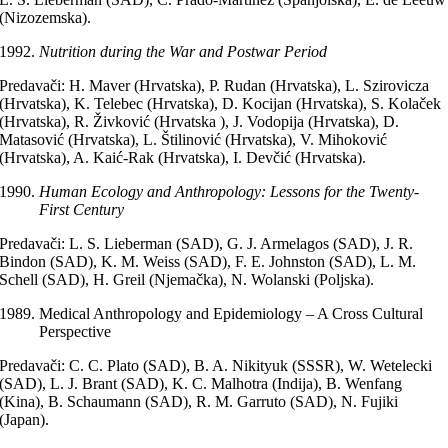
(Nizozemska).
Nutrition during the War and Postwar Period
Predavači: H. Maver (Hrvatska), P. Rudan (Hrvatska), L. Szirovicza
(Hrvatska), K. Telebec (Hrvatska), D. Kocijan (Hrvatska), S. Kolaček
(Hrvatska), R. Živković (Hrvatska ), J. Vodopija (Hrvatska), D.
Matasović (Hrvatska), L. Štilinović (Hrvatska), V. Mihoković
(Hrvatska), A. Kaić-Rak (Hrvatska), I. Devčić (Hrvatska).
Human Ecology and Anthropology: Lessons for the Twenty-
First Century
Predavači: L. S. Lieberman (SAD), G. J. Armelagos (SAD), J. R.
Bindon (SAD), K. M. Weiss (SAD), F. E. Johnston (SAD), L. M.
Schell (SAD), H. Greil (Njemačka), N. Wolanski (Poljska).
Medical Anthropology and Epidemiology – A Cross Cultural
Perspective
Predavači: C. C. Plato (SAD), B. A. Nikityuk (SSSR), W. Wetelecki
(SAD), L. J. Brant (SAD), K. C. Malhotra (Indija), B. Wenfang
(Kina), B. Schaumann (SAD), R. M. Garruto (SAD), N. Fujiki
(Japan).