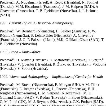
Predavači: A. Nudelman (Izrael), A. Rebić (Hrvatska), N. Foighel
(Danska), M.M. Eisenbruch (Francuska), J. M. Halpern (SAD), A.
Chaventre (Francuska), T. B. Fjeldheim (Norveška), J. J. Jackman
(SAD).
Current Topics in Historical Anthropology
Predavači: W. Bernhard (Njemačka), H. Seidler (Austrija), F. W.
Rösing (Njemačka), S. Lehmkühler (Njemačka), A. Chaventre
(Francuska), J. O. P. Palsson (Island), M.K. Gilliland Olsen (SAD), T.
B. Fjeldheim (Norveška).
Bread – Milk –Water
Predavači: H. Maver (Hrvatska), D. Matasović (Hrvatska), J. Grgurić
(Hrvatska), V. Oberiter (Hrvatska), R. Živković (Hrvatska), I. Vodopij
(Hrvatska), S. Šobot (Hrvatska).
Women and Anthropology – Implications of Gender for Health
Predavači: M. Roede (Nizozemska), E. Morgan (UK), A.M. Tillier
(Francuska), E. Iregren (Švedska), L. Rosetta (Francuska), P. H.
Jongbloet (Nizozemska), L. M. Serpenti (Nizozemska), M. K.
Gilliland Olsen (SAD), V. Rudan (Hrvatska), I. Ploeg (Nizozemska),
C. M. Pond (UK), M. J. Reyners (Nizozemska), C.K. Probart (SAD),
L. S. Lieberman (SAD), C. Prado-Martinez (Španjolska), E. de Leeuw