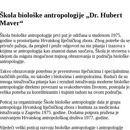
Škola biološke antropologije „Dr. Hubert
Maver“
Škola biološke antropologije prvi put je održana u studenom 1975.
godine u prostorijama Hrvatskog liječničkog zbora. Zbog potrebe da se
privuče pažnja, da pregled i pruže odgovori na niz pitanja i izazova s
kojima se antropologija kao znanost danas suočava, Škola je stvorena s
idejom da osigura mogućnost trajnog obrazovanja iz područja biološke
antropologije.
Takvo obrazovanje potrebno je prvenstveno liječnicima i specijalistima
različitih profila, no također i biolozima i antropolozima. Budući da su
mnoga istraživačka pitanja kao i rezultati istraživanja moderne biološke
antropologije direktno povezani sa svakodnevnim životom, postojala je
velika potreba za koordiniranim i trajnim radom na ovom području.
Poticaj za organiziranje Škole biološke antropologije dala je grupa
antropologa Hrvatskog liječničkog zbora i Instituta za medicinska
istraživanja u Zagrebu 1975. godine. Dodatna potpora pružena je
osnivanjem Hrvatskog antropološkog društva 1977. godine.
Sljedeći veliki poticaj razvoju biološke antropologije i antropologije