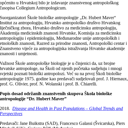
općenito u Hrvatskoj bilo je izdavanje znanstvenog antropološkog
časopisa Collegium Antropologicum.
Suorganizatori Škole biološke antropologije „Dr. Hubert Maver“
Institut za antropologiju, Hrvatsko antropološko društvo Hrvatskog
liječničkog zbora, Hrvatsko društvo za medicinsku antropologiju,
Akademija medicinskih znanosti Hrvatske, Komisija za medicinsku
antropologiju i epidemiologiju, Međunarodne unije antropoloških i
etnoloških znanosti, Razred za prirodne znanosti, Antropološki centar i
Znanstveno vijeće za antropologijska istraživanja Hrvatske akademije
znanosti i umjetnosti.
Važnost Škole antropološke biologije je u činjenici da, uz brojne
hrvatske antropologe, na Školi od njenih početaka sudjeluju i mnogi
svjetski poznati biološki antropolozi. Već su na prvoj Školi biološke
antropologije 1975. godine kao predavači sudjelovali prof. J. Hiernaux
prof. G. Olivier, prof. N. Wolanski i prof. B. Chiarelli.
Popis dosad održanih znanstvenih skupova Škola biološke
antropologije “Dr. Hubert Maver”
2018.
Disease and Health in Past Populations – Global Trends and
Perspectives
Predavači: Jane Buikstra (SAD), Francesco Galassi (Švicarska), Piers