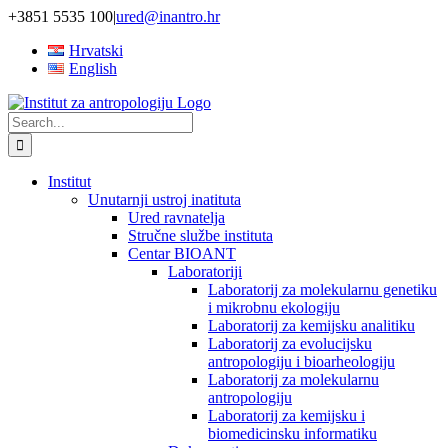
Skip
+3851 5535 100
|
ured@inantro.hr
to
Hrvatski
content
English
Search
for:
Institut
Unutarnji ustroj inatituta
Ured ravnatelja
Stručne službe instituta
Centar BIOANT
Laboratoriji
Laboratorij za molekularnu genetiku
i mikrobnu ekologiju
Laboratorij za kemijsku analitiku
Laboratorij za evolucijsku
antropologiju i bioarheologiju
Laboratorij za molekularnu
antropologiju
Laboratorij za kemijsku i
biomedicinsku informatiku