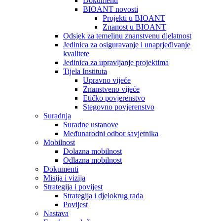
Dokumenti
BIOANT novosti
Projekti u BIOANT
Znanost u BIOANT
Odsjek za temeljnu znanstvenu djelatnost
Jedinica za osiguravanje i unaprjeđivanje
kvalitete
Jedinica za upravljanje projektima
Tijela Instituta
Upravno vijeće
Znanstveno vijeće
Etičko povjerenstvo
Stegovno povjerenstvo
Suradnja
Suradne ustanove
Međunarodni odbor savjetnika
Mobilnost
Dolazna mobilnost
Odlazna mobilnost
Dokumenti
Misija i vizija
Strategija i povijest
Strategija i djelokrug rada
Povijest
Nastava