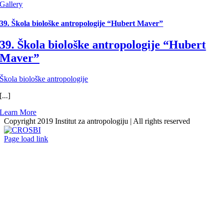
Gallery
39. Škola biološke antropologije “Hubert Maver”
39. Škola biološke antropologije “Hubert
Maver”
Škola biološke antropologije
[...]
Learn More
Copyright 2019 Institut za antropologiju | All rights reserved
CROSBI
Facebook
LinkedIn
X
Instagram
Page load link
Go
to
Top