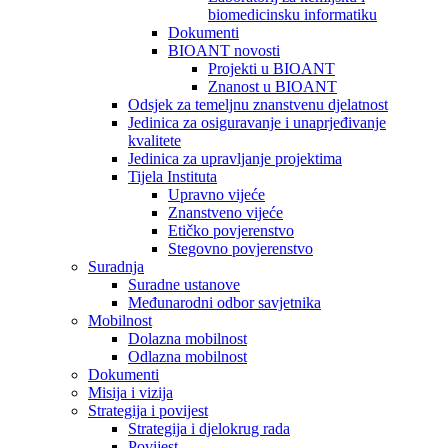
biomedicinsku informatiku
Dokumenti
BIOANT novosti
Projekti u BIOANT
Znanost u BIOANT
Odsjek za temeljnu znanstvenu djelatnost
Jedinica za osiguravanje i unaprjeđivanje
kvalitete
Jedinica za upravljanje projektima
Tijela Instituta
Upravno vijeće
Znanstveno vijeće
Etičko povjerenstvo
Stegovno povjerenstvo
Suradnja
Suradne ustanove
Međunarodni odbor savjetnika
Mobilnost
Dolazna mobilnost
Odlazna mobilnost
Dokumenti
Misija i vizija
Strategija i povijest
Strategija i djelokrug rada
Povijest