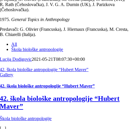
R. Rath (Čehoslovačka), J. V. G. A. Durnin (UK), J. Parizkova
(Čehoslovačka).
General Topics in Anthropology
Predavači: G. Olivier (Francuska), J. Hiernaux (Francuska), M. Cresta,
B. Chiarelli (Italija).
All
Škola biološke antropologije
Lucija Dodigovic
2021-05-21T08:07:30+00:00
42. škola biološke antropologije “Hubert Maver”
Gallery
42. škola biološke antropologije “Hubert Maver”
42. škola biološke antropologije “Hubert
Maver”
Škola biološke antropologije
[...]