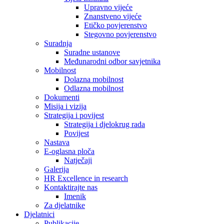
Upravno vijeće
Znanstveno vijeće
Etičko povjerenstvo
Stegovno povjerenstvo
Suradnja
Suradne ustanove
Međunarodni odbor savjetnika
Mobilnost
Dolazna mobilnost
Odlazna mobilnost
Dokumenti
Misija i vizija
Strategija i povijest
Strategija i djelokrug rada
Povijest
Nastava
E-oglasna ploča
Natječaji
Galerija
HR Excellence in research
Kontaktirajte nas
Imenik
Za djelatnike
Djelatnici
Publikacije