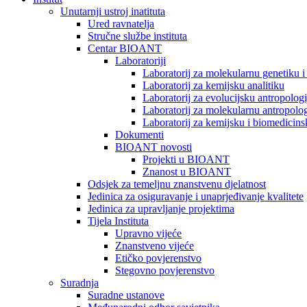
Unutarnji ustroj inatituta
Ured ravnatelja
Stručne službe instituta
Centar BIOANT
Laboratoriji
Laboratorij za molekularnu genetiku 
Laboratorij za kemijsku analitiku
Laboratorij za evolucijsku antropologi
Laboratorij za molekularnu antropolog
Laboratorij za kemijsku i biomedicins
Dokumenti
BIOANT novosti
Projekti u BIOANT
Znanost u BIOANT
Odsjek za temeljnu znanstvenu djelatnost
Jedinica za osiguravanje i unaprjeđivanje kvalitete
Jedinica za upravljanje projektima
Tijela Instituta
Upravno vijeće
Znanstveno vijeće
Etičko povjerenstvo
Stegovno povjerenstvo
Suradnja
Suradne ustanove