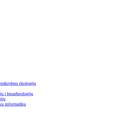
i mikrobnu ekologiju
ju i bioarheologiju
iju
ku informatiku