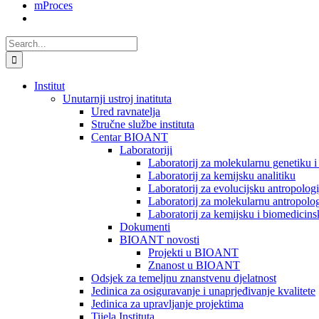
mProces
Search
for:
Institut
Unutarnji ustroj inatituta
Ured ravnatelja
Stručne službe instituta
Centar BIOANT
Laboratoriji
Laboratorij za molekularnu genetiku 
Laboratorij za kemijsku analitiku
Laboratorij za evolucijsku antropologi
Laboratorij za molekularnu antropolog
Laboratorij za kemijsku i biomedicins
Dokumenti
BIOANT novosti
Projekti u BIOANT
Znanost u BIOANT
Odsjek za temeljnu znanstvenu djelatnost
Jedinica za osiguravanje i unaprjeđivanje kvalitete
Jedinica za upravljanje projektima
Tijela Instituta