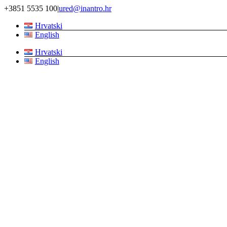
Skip
+3851 5535 100
|
ured@inantro.hr
to
Hrvatski
content
English
Hrvatski
English