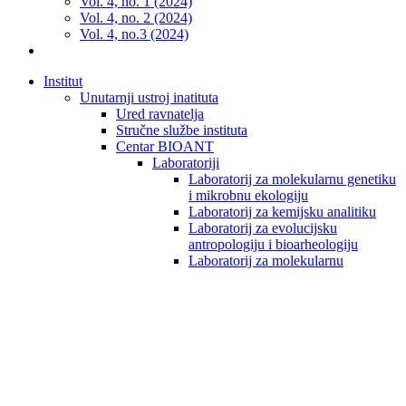
Vol. 4, no. 1 (2024)
Vol. 4, no. 2 (2024)
Vol. 4, no.3 (2024)
Institut
Unutarnji ustroj inatituta
Ured ravnatelja
Stručne službe instituta
Centar BIOANT
Laboratoriji
Laboratorij za molekularnu genetiku
i mikrobnu ekologiju
Laboratorij za kemijsku analitiku
Laboratorij za evolucijsku
antropologiju i bioarheologiju
Laboratorij za molekularnu
antropologiju
Laboratorij za kemijsku i
biomedicinsku informatiku
Dokumenti
BIOANT novosti
Projekti u BIOANT
Znanost u BIOANT
Odsjek za temeljnu znanstvenu djelatnost